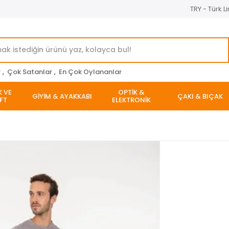
TRY - Türk Li
r
,
Çok Satanlar
,
En Çok Oylananlar
K VE
OPTİK &
GİYİM & AYAKKABI
ÇAKI & BIÇAK
FT
ELEKTRONİK