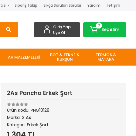
rası
Sipariş Takip
Sıkça Sorulan Sorular
Yardım
İletişim
0
Giriş Yap
Sepetim
Üye Ol
BOT & TEKNE &
TERMOS &
AV MALZEMELERİ
KURŞUN
MATARA
2As Pancha Erkek Şort
Ürün Kodu:
PNG10128
Marka:
2 As
Kategori:
Erkek Şort
1.304 TL