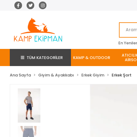
En Yenile
ATICILI
TÜM KATEGORİLER
KAMP & OUTDOOR
AİRSO
Ana Sayfa
Giyim & Ayakkabı
Erkek Giyim
Erkek Şort