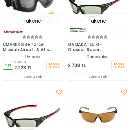
Tükendi
Tükendi
UMAREX Elite Force
GAMAKATSU G-
Mission Airsoft & Atış
Glasses Racer
Gözlüğü
Yeşil/Mavi Güneş
Umarex
Gamakatsu
Gözlüğü
2.561 TL
KARGO
KARGO
2.708 TL
%13
2.228 TL
BEDAVA
BEDAVA
Stokta Yok
Stokta Yok