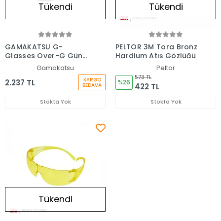
Tükendi
Tükendi
GAMAKATSU G-
PELTOR 3M Tora Bronz
Glasses Over-G Güneş
Hardium Atış Gözlüğü
Gözlüğü
Gamakatsu
Peltor
573 TL
KARGO
2.237 TL
%26
422 TL
BEDAVA
Stokta Yok
Stokta Yok
Tükendi