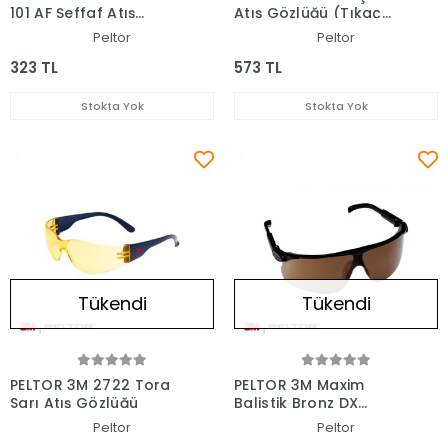
101 AF Şeffaf Atış
Atış Gözlüğü (Tıkaç
Gözlüğü
Takıl.)
Peltor
Peltor
323 TL
573 TL
Stokta Yok
Stokta Yok
Tükendi
Tükendi
PELTOR 3M 2722 Tora
PELTOR 3M Maxim
Sarı Atış Gözlüğü
Balistik Bronz DX
Gözlük
Peltor
Peltor