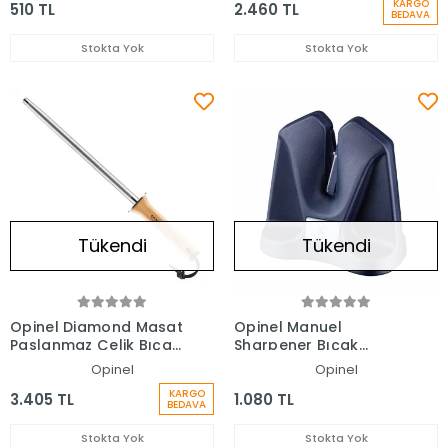
KARGO
510 TL
2.460 TL
BEDAVA
Stokta Yok
Stokta Yok
Tükendi
Tükendi
Opinel Diamond Masat
Opinel Manuel
Paslanmaz Çelik Bıçak
Sharpener Bıçak
Bileyici (25 CM)
Bileyici
Opinel
Opinel
KARGO
3.405 TL
1.080 TL
BEDAVA
Stokta Yok
Stokta Yok