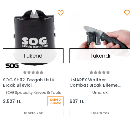
Tükendi
Tükendi
SOG SH02 Tezgah Üstü
UMAREX Walther
Bıçak Bileyici
Combat Bıçak Bileme
Taşı
SOG Specialty Knives & Tools
Umarex
KARGO
2.527 TL
637 TL
BEDAVA
Stokta Yok
Stokta Yok