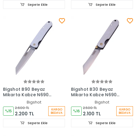
Sepete Ekle
Sepete Ekle
Bigshot B90 Beyaz
Bigshot B30 Beyaz
Mikarta Kabze N690
Mikarta Kabze N690
Paslanmaz Çelik Çakı
Paslanmaz Çelik Çakı
Bigshot
Bigshot
2.600 TL
2.500 TL
KARGO
KARGO
%15
%16
2.200 TL
2.100 TL
BEDAVA
BEDAVA
Sepete Ekle
Sepete Ekle