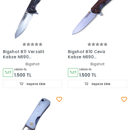
Bigshot B11 Verzalit
Bigshot B10 Ceviz
Kabze N690
Kabze N690
Paslanmaz Çelik Çakı
Paslanmaz Çelik Çakı
Bigshot
Bigshot
1.800 TL
1.800 TL
%17
%17
1.500 TL
1.500 TL
Sepete Ekle
Sepete Ekle