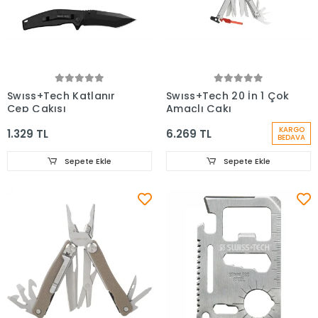
Swıss+Tech Katlanır
Swıss+Tech 20 İn 1 Çok
Cep Çakısı
Amaçlı Çakı
KARGO
1.329 TL
6.269 TL
BEDAVA
Sepete Ekle
Sepete Ekle