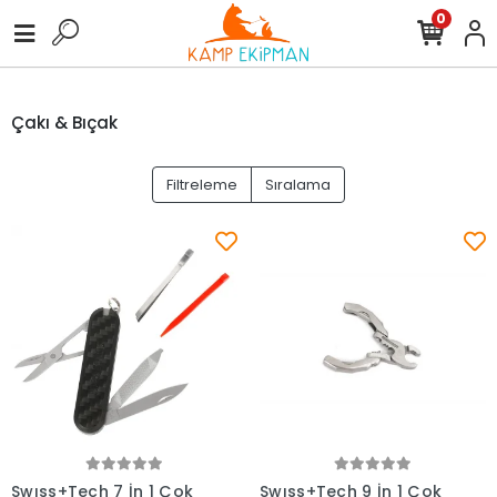
0
Çakı & Bıçak
Filtreleme
Sıralama
Swıss+Tech 7 İn 1 Çok
Swıss+Tech 9 İn 1 Çok