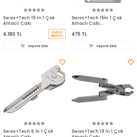
Swıss+Tech 15 İn 1 Çok
Swıss+Tech 15İn 1 Çok
Amaçlı Çakı
Amaçlı Çakı
Anahtarlık
KARGO
4.180 TL
475 TL
BEDAVA
Sepete Ekle
Sepete Ekle
Swıss+Tech 6 İn 1 Çok
Swıss+Tech 19 İn 1 Çok
Amaçlı Çakı
Amaçlı Çakı