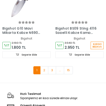
Bigshot G10 Mavi
Bigshot BS09 Sting 4116
Mikarta Kabze N690
Sapelli Kabze Kamp
Paslanmaz Çelik Çakı
Bıçağı
Bigshot
Bigshot
2.160 TL
3.540 TL
KARGO
%17
%17
1.800 TL
2.950 TL
BEDAVA
Sepete Ekle
Sepete Ekle
1
2
3
...
15
Hızlı Teslimat
Siparişleriniz en kısa sürede elinize ulaşır.
Güvenli Alışveriş