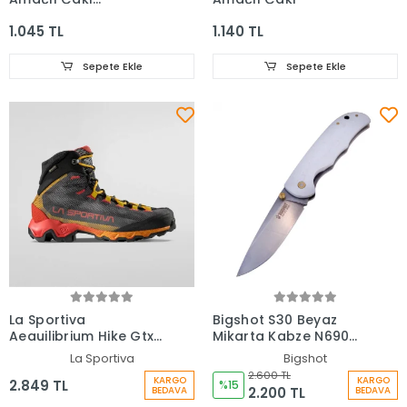
Anahtarlık
1.045 TL
1.140 TL
Sepete Ekle
Sepete Ekle
La Sportiva
Bigshot S30 Beyaz
Aequilibrium Hike Gtx
Mikarta Kabze N690
Trekking Botu
Paslanmaz Çelik Çakı
La Sportiva
Bigshot
2.600 TL
KARGO
KARGO
2.849 TL
%15
2.200 TL
BEDAVA
BEDAVA