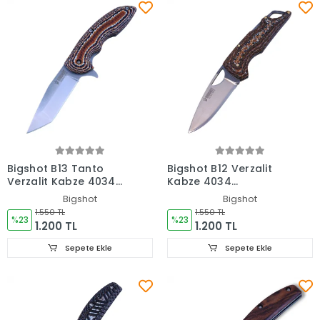
Bigshot B13 Tanto
Bigshot B12 Verzalit
Verzalit Kabze 4034
Kabze 4034
Paslanmaz Çelik Çakı
Paslanmaz Çelik Çakı
Bigshot
Bigshot
1.550 TL
1.550 TL
%23
%23
1.200 TL
1.200 TL
Sepete Ekle
Sepete Ekle