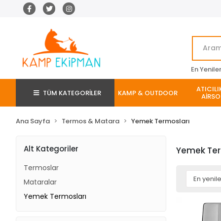
En Yenile
ATICILI
TÜM KATEGORİLER
KAMP & OUTDOOR
AİRSO
Ana Sayfa
Termos & Matara
Yemek Termosları
Alt Kategoriler
Yemek Ter
Termoslar
Mataralar
Yemek Termosları