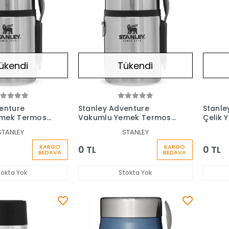
ükendi
Tükendi
enture
Stanley Adventure
Stanle
emek Termosu
Vakumlu Yemek Termosu
Çelik 
0.53 Lt
0.70 Lt
STANLEY
STANLEY
KARGO
KARGO
0 TL
0 TL
BEDAVA
BEDAVA
tokta Yok
Stokta Yok