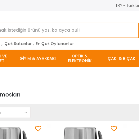
TRY - Türk Li
r
,
Çok Satanlar
,
En Çok Oylananlar
K VE
OPTİK &
GİYİM & AYAKKABI
ÇAKI & BIÇAK
FT
ELEKTRONİK
mosları