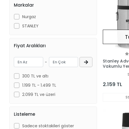
Markalar
Nurgaz
STANLEY
T
Fiyat Aralıkları
Stanley Adv
-
Vakumlu Y
0.53 Lt
300 TL ve altı
2.159 TL
1.199 TL - 1.499 TL
2.099 TL ve üzeri
S
Listeleme
Sadece stoktakileri göster