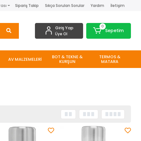
rası
Sipariş Takip
Sıkça Sorulan Sorular
Yardım
İletişim
0
Giriş Yap
Sepetim
Üye Ol
BOT & TEKNE &
TERMOS &
AV MALZEMELERİ
KURŞUN
MATARA