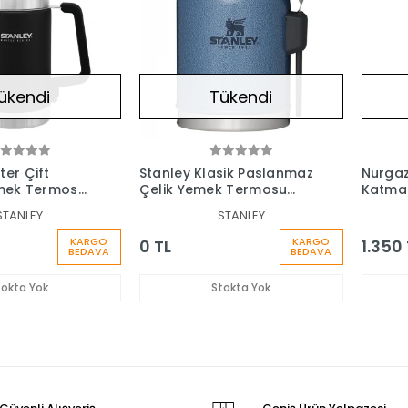
ükendi
Tükendi
ter Çift
Stanley Klasik Paslanmaz
Nurgaz
emek Termosu
Çelik Yemek Termosu
Katma
Kaşıklı 0,40 LT
600 ML
STANLEY
STANLEY
KARGO
KARGO
0 TL
1.350 
BEDAVA
BEDAVA
tokta Yok
Stokta Yok