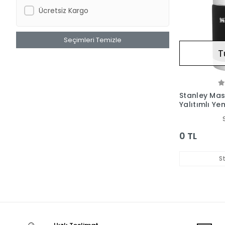
Ücretsiz Kargo
Seçimleri Temizle
T
Stanley Mas
Yalıtımlı Y
0.70 Lt
0 TL
S