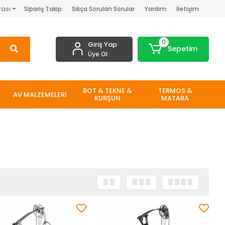
rası
Sipariş Takip
Sıkça Sorulan Sorular
Yardım
İletişim
0
Giriş Yap
Sepetim
Üye Ol
BOT & TEKNE &
TERMOS &
AV MALZEMELERİ
KURŞUN
MATARA