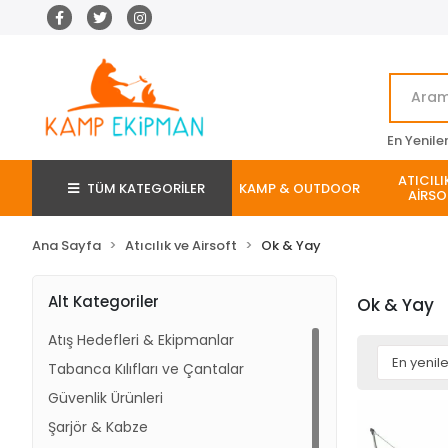
En Yenile
ATICILI
TÜM KATEGORİLER
KAMP & OUTDOOR
AİRSO
Ana Sayfa
Atıcılık ve Airsoft
Ok & Yay
Alt Kategoriler
Ok & Yay
Atış Hedefleri & Ekipmanlar
Tabanca Kılıfları ve Çantalar
Güvenlik Ürünleri
Şarjör & Kabze