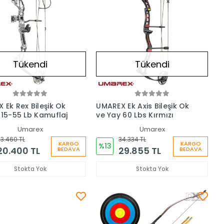
Tükendi
Tükendi
 Ek Rex Bileşik Ok
UMAREX Ek Axis Bileşik Ok
 15-55 Lb Kamuflaj
ve Yay 60 Lbs Kırmızı
Umarex
Umarex
3.460 TL
34.334 TL
KARGO
KARGO
%13
20.400 TL
29.855 TL
BEDAVA
BEDAVA
Stokta Yok
Stokta Yok