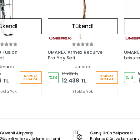
ükendi
Tükendi
 Fusion
UMAREX Armex Recurve
UMAREX
eti
Pro Yay Seti
Leisure
Umarex
Umarex
L
14.303 TL
5
KARGO
KARGO
%13
%13
9 TL
12.438 TL
BEDAVA
BEDAVA
tokta Yok
Stokta Yok
Güvenli Alışveriş
Geniş Ürün Yelpazesi
Güvenli ve kolay ödeme sistemi
Binlerce ürün ve kampany