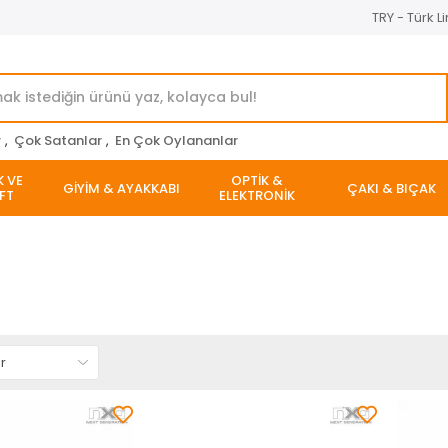
TRY - Türk Li
r
,
Çok Satanlar
,
En Çok Oylananlar
K VE
OPTİK &
GİYİM & AYAKKABI
ÇAKI & BIÇAK
FT
ELEKTRONİK