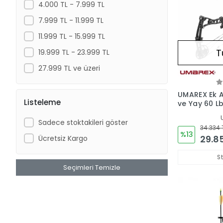
4.000 TL - 7.999 TL
7.999 TL - 11.999 TL
11.999 TL - 15.999 TL
T
19.999 TL - 23.999 TL
27.999 TL ve üzeri
UMAREX Ek Ax
Listeleme
ve Yay 60 L
Sadece stoktakileri göster
34.334 
%13
29.8
Ücretsiz Kargo
S
Seçimleri Temizle