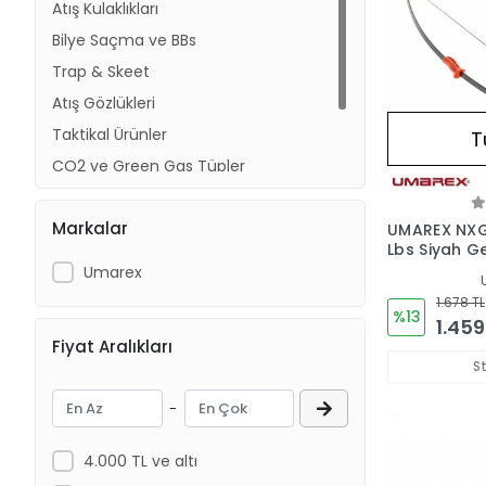
Atış Kulaklıkları
Bilye Saçma ve BBs
Trap & Skeet
Atış Gözlükleri
Taktikal Ürünler
T
CO2 ve Green Gas Tüpler
Ok & Yay
Markalar
Atıcılık Aksesuarları
UMAREX NXG
Lbs Siyah G
Umarex
1.678 TL
%13
1.459
Fiyat Aralıkları
S
-
4.000 TL ve altı