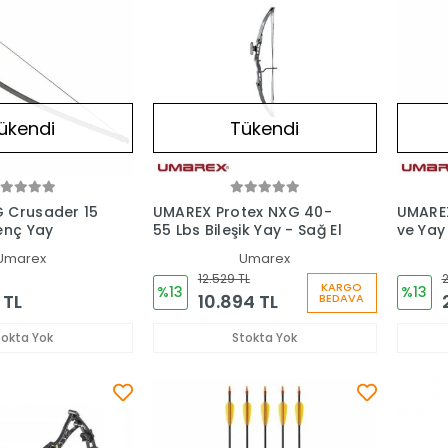
ükendi
Tükendi
 Crusader 15
UMAREX Protex NXG 40-
UMAREX
enç Yay
55 Lbs Bileşik Yay - Sağ El
ve Yay
Umarex
Umarex
12.529 TL
2
KARGO
%13
%13
 TL
10.894 TL
BEDAVA
tokta Yok
Stokta Yok