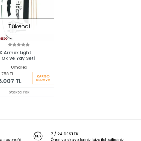
Tükendi
 Armex Light
 Ok ve Yay Seti
Umarex
.758 TL
KARGO
5.007 TL
BEDAVA
Stokta Yok
7 / 24 DESTEK
a seçeneği
Öneri ve şikayetlerinizi bize iletebilirsiniz.