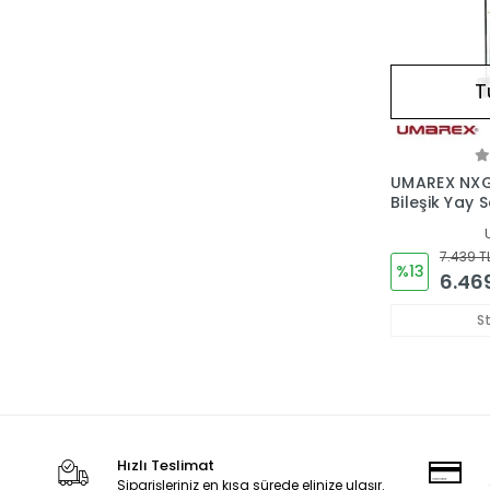
T
UMAREX NXG
Bileşik Yay S
7.439 T
%13
6.46
S
Hızlı Teslimat
Siparişleriniz en kısa sürede elinize ulaşır.