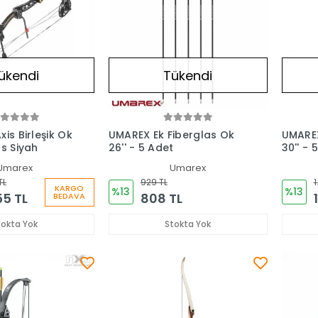
ükendi
Tükendi
is Birleşik Ok
UMAREX Ek Fiberglas Ok
UMARE
bs Siyah
26'' - 5 Adet
30'' - 
Umarex
Umarex
TL
929 TL
1
KARGO
%13
%13
55 TL
808 TL
BEDAVA
tokta Yok
Stokta Yok