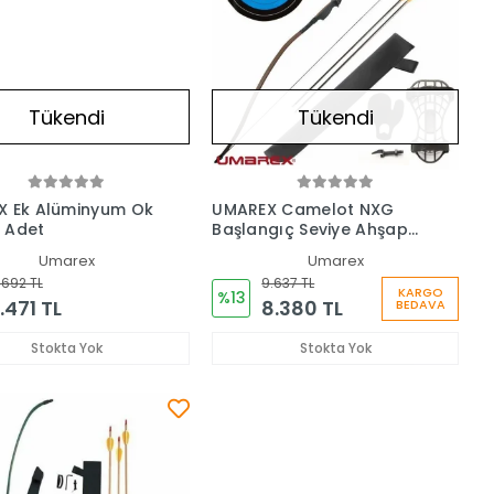
Tükendi
Tükendi
X Ek Alüminyum Ok
UMAREX Camelot NXG
5 Adet
Başlangıç Seviye Ahşap
Yay Seti
Umarex
Umarex
.692 TL
9.637 TL
KARGO
%13
1.471 TL
8.380 TL
BEDAVA
Stokta Yok
Stokta Yok