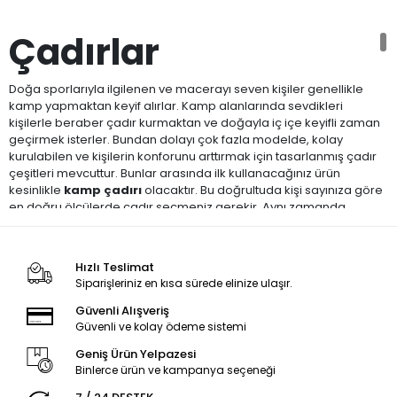
Çadırlar
Doğa sporlarıyla ilgilenen ve macerayı seven kişiler genellikle
kamp yapmaktan keyif alırlar. Kamp alanlarında sevdikleri
kişilerle beraber çadır kurmaktan ve doğayla iç içe keyifli zaman
geçirmek isterler. Bundan dolayı çok fazla modelde, kolay
kurulabilen ve kişilerin konforunu arttırmak için tasarlanmış çadır
çeşitleri mevcuttur. Bunlar arasında ilk kullanacağınız ürün
kesinlikle
kamp çadırı
olacaktır. Bu doğrultuda kişi sayınıza göre
en doğru ölçülerde çadır seçmeniz gerekir. Aynı zamanda
seçeceğiniz çadırın kumaşı sizleri sivrisineklerden korumak için
kaliteli olmalıdır.
Hızlı Teslimat
Çadır Seçerken Nelere
Siparişleriniz en kısa sürede elinize ulaşır.
Dikkat Etmeliyiz?
Güvenli Alışveriş
Güvenli ve kolay ödeme sistemi
Kamp yapmayı seviyorsanız ve her yıl belirli dönemlerde kamp
Geniş Ürün Yelpazesi
yapmayı alışkanlık haline getirdiyseniz o zaman öncelikle kaliteli
Binlerce ürün ve kampanya seçeneği
kumaştan yapılmış çadırları tercih etmelisiniz.