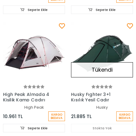
Sepete Ekle
Sepete Ekle
Tükendi
High Peak Almada 4
Husky Fıghter 3+1
Kişilik Kamp Çadırı
Kısılık Yeşil Cadır
High Peak
Husky
KARGO
KARGO
10.961 TL
21.885 TL
BEDAVA
BEDAVA
Sepete Ekle
Stokta Yok