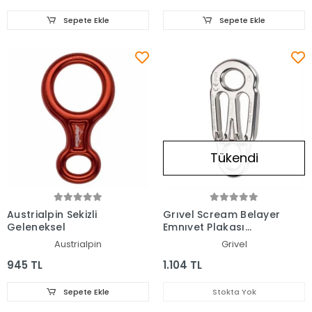
Sepete Ekle
Sepete Ekle
Tükendi
Austrialpin Sekizli
Grıvel Scream Belayer
Geleneksel
Emnıyet Plakası
Rtscream
Austrialpin
Grivel
945 TL
1.104 TL
Sepete Ekle
Stokta Yok