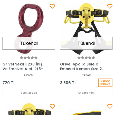
Tükendi
Tükendi
Grıvel Sekizli 2X8 İniş
Grıvel Apollo Shıeld
Ve Emniyet Aleti Rt8+
Emnıyet Kemerı Sıze 2
Haapo2+
Grivel
Grivel
KARGO
720 TL
3.506 TL
BEDAVA
Stokta Yok
Stokta Yok