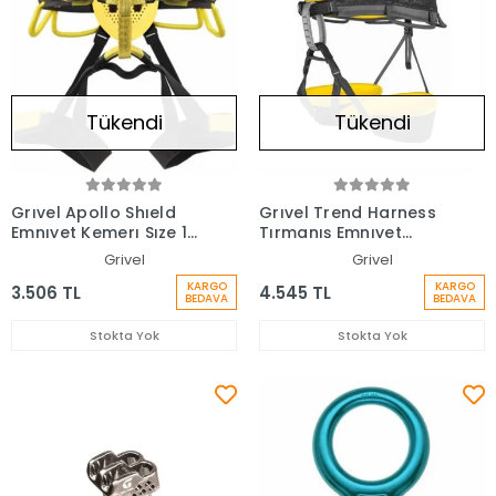
Tükendi
Tükendi
Grıvel Apollo Shıeld
Grıvel Trend Harness
Emnıyet Kemerı Sıze 1
Tırmanış Emnıyet
Haapo1+
Kemerı Hatrebl
Grivel
Grivel
KARGO
KARGO
3.506 TL
4.545 TL
BEDAVA
BEDAVA
Stokta Yok
Stokta Yok