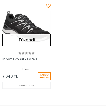
Tükendi
Innox Evo Gtx Lo Ws
Lowa
KARGO
7.640 TL
BEDAVA
Stokta Yok