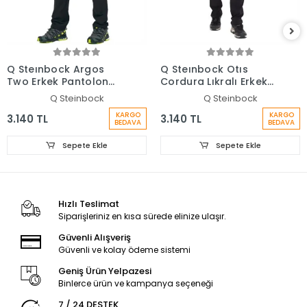
Q Steınbock Argos
Q Steınbock Otıs
Two Erkek Pantolon
Cordura Lıkralı Erkek
Siyah
Pantolon Siyah
Q Steinbock
Q Steinbock
KARGO
KARGO
3.140 TL
3.140 TL
BEDAVA
BEDAVA
Sepete Ekle
Sepete Ekle
Hızlı Teslimat
Siparişleriniz en kısa sürede elinize ulaşır.
Güvenli Alışveriş
Güvenli ve kolay ödeme sistemi
Geniş Ürün Yelpazesi
Binlerce ürün ve kampanya seçeneği
7 / 24 DESTEK