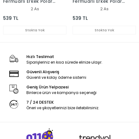
Fermuarlı Erkek Polar
Fermuarlı Erkek Polar
Sweatshirt Antrasit
Sweatshirt Lacivert
2 As
2 As
539 TL
539 TL
Stokta Yok
Stokta Yok
Hızlı Teslimat
Siparişleriniz en kısa sürede elinize ulaşır.
Güvenli Alışveriş
Güvenli ve kolay ödeme sistemi
Geniş Ürün Yelpazesi
Binlerce ürün ve kampanya seçeneği
7 / 24 DESTEK
Öneri ve şikayetlerinizi bize iletebilirsiniz.