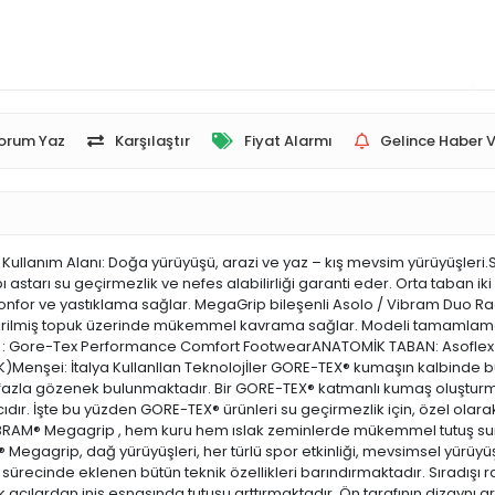
orum Yaz
Karşılaştır
Fiyat Alarmı
Gelince Haber V
ullanım Alanı: Doğa yürüyüşü, arazi ve yaz – kış mevsim yürüyüşleri
arı su geçirmezlik ve nefes alabilirliği garanti eder. Orta taban iki 
for ve yastıklama sağlar. MegaGrip bileşenli Asolo / Vibram Duo Radi
lendirilmiş topuk üzerinde mükemmel kavrama sağlar. Modeli tamamlama
R : Gore-Tex Performance Comfort FootwearANATOMİK TABAN: Asoflex 
 UK)Menşei: İtalya KullanIlan Teknolojİler GORE-TEX® kumaşın kalbinde 
 fazla gözenek bulunmaktadır. Bir GORE-TEX® katmanlı kumaş oluşturm
ırıcıdır. İşte bu yüzden GORE-TEX® ürünleri su geçirmezlik için, özel olarak
IBRAM® Megagrip , hem kuru hem ıslak zeminlerde mükemmel tutuş suna
AM® Megagrip, dağ yürüyüşleri, her türlü spor etkinliği, mevsimsel yürüy
lme sürecinde eklenen bütün teknik özellikleri barındırmaktadır. Sıradışı
 açılardan iniş esnasında tutuşu arttırmaktadır. Ön tarafının dizaynı a