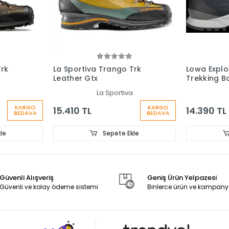
Trk
La Sportiva Trango Trk
Lowa Explo
Leather Gtx
Trekking B
La Sportiva
KARGO
KARGO
15.410 TL
14.390 TL
BEDAVA
BEDAVA
le
Sepete Ekle
Güvenli Alışveriş
Geniş Ürün Yelpazesi
Güvenli ve kolay ödeme sistemi
Binlerce ürün ve kampany