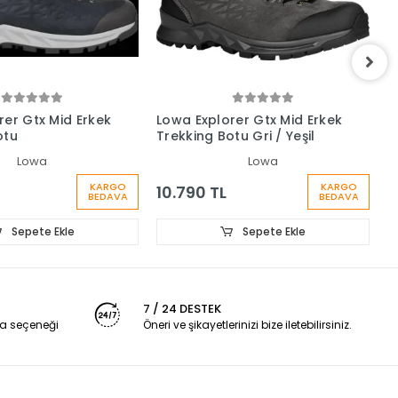
rer Gtx Mid Erkek
Lowa Explorer Gtx Mid Erkek
A
otu
Trekking Botu Gri / Yeşil
E
Lowa
Lowa
KARGO
KARGO
10.790 TL
1
BEDAVA
BEDAVA
Sepete Ekle
Sepete Ekle
7 / 24 DESTEK
a seçeneği
Öneri ve şikayetlerinizi bize iletebilirsiniz.