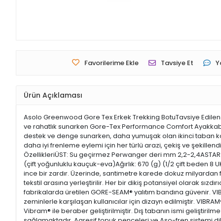
Favorilerime Ekle
Tavsiye Et
Y
Ürün Açıklaması
Asolo Greenwood Gore Tex Erkek Trekking BotuTavsiye Edilen K
ve rahatlık sunarken Gore-Tex Performance Comfort Ayakkabı ast
destek ve denge sunarken, daha yumuşak olan ikinci taban kon
daha iyi frenleme eylemi için her türlü arazi, çekiş ve şekil
ÖzellikleriÜST: Su geçirmez Perwanger deri mm 2,2-2,4ASTA
(çift yoğunluklu kauçuk-eva)Ağırlık: 670 (g) (1/2 çift beden 8
ince bir zardır. Üzerinde, santimetre karede dokuz milyardan
tekstil arasına yerleştirilir. Her bir dikiş potansiyel olarak sızd
fabrikalarda üretilen GORE-SEAM® yalıtım bandına güvenir. V
zeminlerle karşılaşan kullanıcılar için dizayn edilmiştir. VIBR
Vibram® ile beraber geliştirilmiştir. Dış tabanın ismi geliştiri
sağlamaktadır. Agresif topuk pençeleri ve Aso-fren sistemi dik