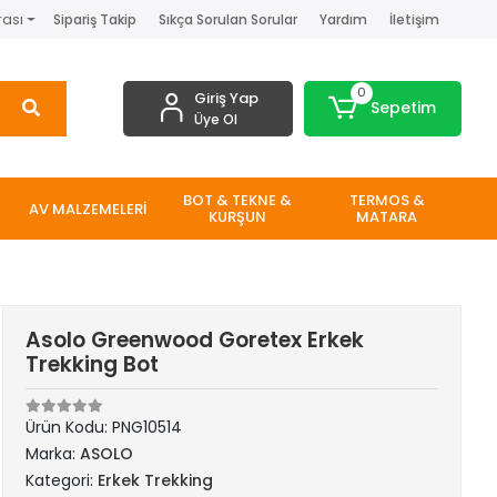
rası
Sipariş Takip
Sıkça Sorulan Sorular
Yardım
İletişim
0
Giriş Yap
Sepetim
Üye Ol
BOT & TEKNE &
TERMOS &
AV MALZEMELERİ
KURŞUN
MATARA
Asolo Greenwood Goretex Erkek
Trekking Bot
Ürün Kodu:
PNG10514
Marka:
ASOLO
Kategori:
Erkek Trekking