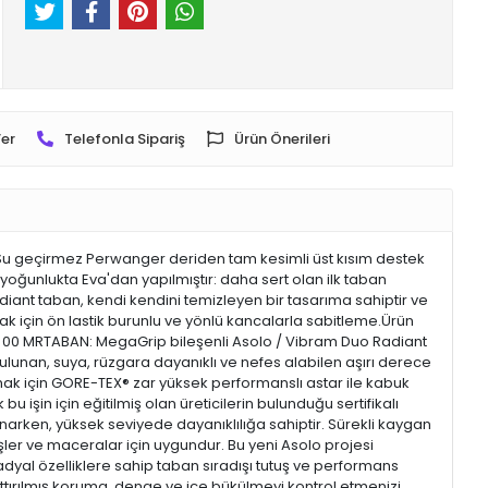
er
Telefonla Sipariş
Ürün Önerileri
.Su geçirmez Perwanger deriden tam kesimli üst kısım destek
yoğunlukta Eva'dan yapılmıştır: daha sert olan ilk taban
ant taban, kendi kendini temizleyen bir tasarıma sahiptir ve
k için ön lastik burunlu ve yönlü kancalarla sabitleme.Ürün
00 MRTABAN: MegaGrip bileşenli Asolo / Vibram Duo Radiant
bulunan, suya, rüzgara dayanıklı ve nefes alabilen aşırı derece
ak için GORE-TEX® zar yüksek performanslı astar ile kabuk
 bu işin için eğitilmiş olan üreticilerin bulunduğu sertifikalı
rken, yüksek seviyede dayanıklılığa sahiptir. Sürekli kaygan
üşler ve maceralar için uygundur. Bu yeni Asolo projesi
 radyal özelliklere sahip taban sıradışı tutuş ve performans
rttırılmış koruma, denge ve içe bükülmeyi kontrol etmenizi