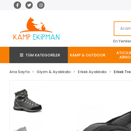
En Yenile
ATICILI
TÜM KATEGORİLER
KAMP & OUTDOOR
AİRSO
Ana Sayfa
Giyim & Ayakkabı
Erkek Ayakkabı
Erkek Tr