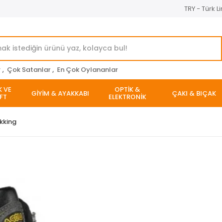
TRY - Türk Li
r
,
Çok Satanlar
,
En Çok Oylananlar
K VE
OPTİK &
GİYİM & AYAKKABI
ÇAKI & BIÇAK
FT
ELEKTRONİK
ekking