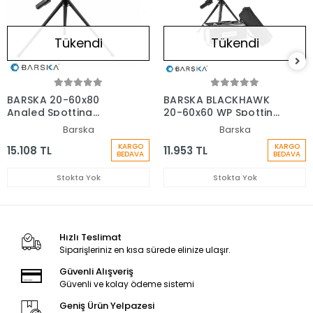
Tükendi
Tükendi
BARSKA 20-60x80
BARSKA BLACKHAWK
Angled Spotting
20-60x60 WP Spotting
Scobe Dürbün
Scope Gözlem
Barska
Barska
Dürbünü
KARGO
KARGO
15.108 TL
11.953 TL
BEDAVA
BEDAVA
Stokta Yok
Stokta Yok
Hızlı Teslimat
Siparişleriniz en kısa sürede elinize ulaşır.
Güvenli Alışveriş
Güvenli ve kolay ödeme sistemi
Geniş Ürün Yelpazesi