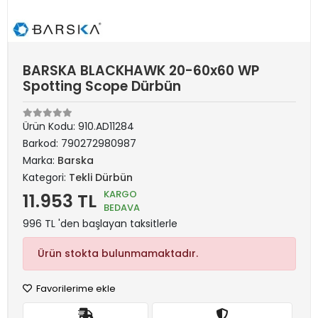
BARSKA BLACKHAWK 20-60x60 WP
Spotting Scope Dürbün
Ürün Kodu:
910.AD11284
Barkod:
790272980987
Marka:
Barska
Kategori:
Tekli Dürbün
KARGO
11.953 TL
BEDAVA
996 TL 'den başlayan taksitlerle
Ürün stokta bulunmamaktadır.
Favorilerime ekle