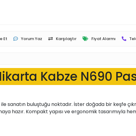
e Et
Yorum Yaz
Karşılaştır
Fiyat Alarmı
Tel
Mikarta Kabze N690 Pa
e sanatın buluştuğu noktadır. İster doğada bir keşfe çıkmış 
maya hazır. Kompakt yapısı ve ergonomik tasarımıyla hem