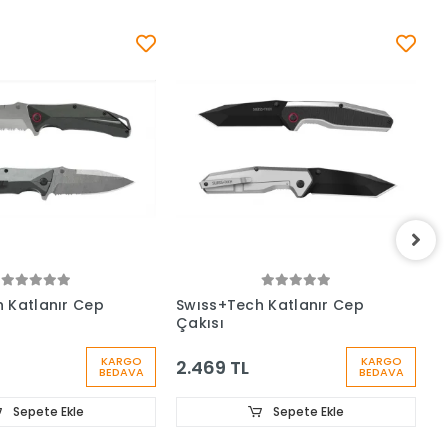
 Katlanır Cep
Swıss+Tech Katlanır Cep
S
Çakısı
A
KARGO
KARGO
2.469 TL
3
BEDAVA
BEDAVA
Sepete Ekle
Sepete Ekle