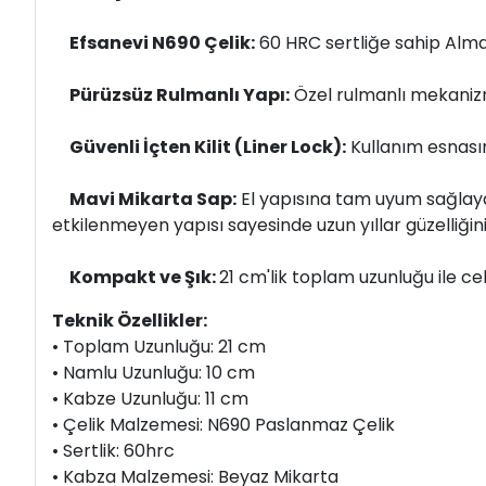
Efsanevi N690 Çelik:
60 HRC sertliğe sahip Alman
Pürüzsüz Rulmanlı Yapı:
Özel rulmanlı mekanizma
Güvenli İçten Kilit (Liner Lock):
Kullanım esnası
Mavi Mikarta Sap:
El yapısına tam uyum sağlaya
etkilenmeyen yapısı sayesinde uzun yıllar güzelliğini
Kompakt ve Şık:
21 cm'lik toplam uzunluğu ile c
Teknik Özellikler:
• Toplam Uzunluğu: 21 cm
• Namlu Uzunluğu: 10 cm
• Kabze Uzunluğu: 11 cm
• Çelik Malzemesi: N690 Paslanmaz Çelik
• Sertlik: 60hrc
• Kabza Malzemesi: Beyaz Mikarta