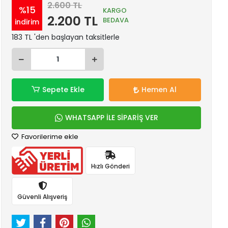
2.600 TL
%15
KARGO
2.200 TL
BEDAVA
indirim
183 TL 'den başlayan taksitlerle
Sepete Ekle
Hemen Al
WHATSAPP İLE SİPARİŞ VER
Favorilerime ekle
Hızlı Gönderi
Güvenli Alışveriş