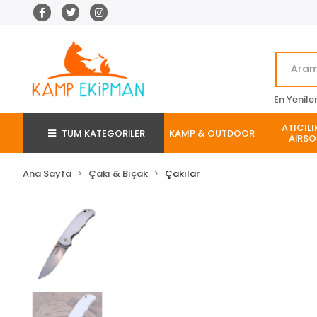
En Yenile
ATICILI
TÜM KATEGORİLER
KAMP & OUTDOOR
AİRSO
Ana Sayfa
Çakı & Bıçak
Çakılar