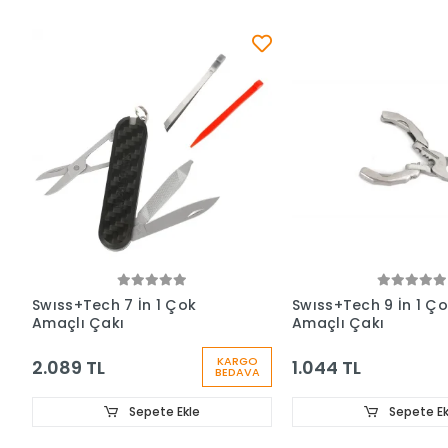
Swıss+Tech 7 İn 1 Çok
Swıss+Tech 9 İn 1 Ç
Amaçlı Çakı
Amaçlı Çakı
KARGO
2.089 TL
1.044 TL
BEDAVA
Sepete Ekle
Sepete Ek