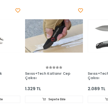
ok
Swıss+Tech Katlanır Cep
Swıss+Tech
Çakısı
Çakısı
1.329 TL
2.089 TL
le
Sepete Ekle