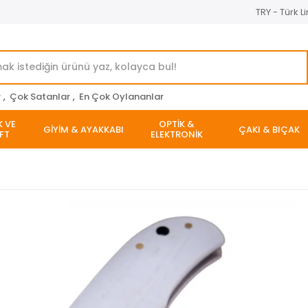
TRY - Türk Li
r
,
Çok Satanlar
,
En Çok Oylananlar
K VE
OPTİK &
GİYİM & AYAKKABI
ÇAKI & BIÇAK
FT
ELEKTRONİK