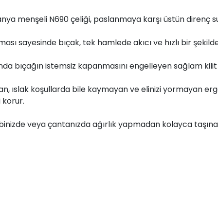
ya menşeli N690 çeliği, paslanmaya karşı üstün direnç su
sı sayesinde bıçak, tek hamlede akıcı ve hızlı bir şekilde 
nda bıçağın istemsiz kapanmasını engelleyen sağlam kili
n, ıslak koşullarda bile kaymayan ve elinizi yormayan er
 korur.
ebinizde veya çantanızda ağırlık yapmadan kolayca taşınabi