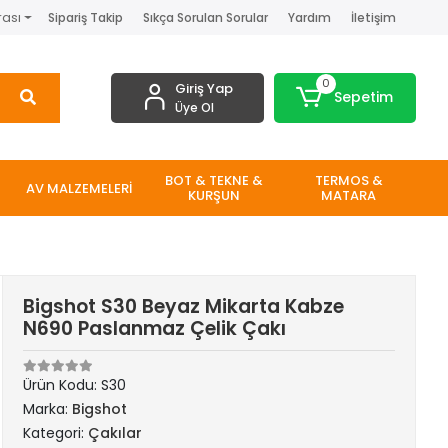
rası
Sipariş Takip
Sıkça Sorulan Sorular
Yardım
İletişim
0
Giriş Yap
Sepetim
Üye Ol
BOT & TEKNE &
TERMOS &
AV MALZEMELERİ
KURŞUN
MATARA
Bigshot S30 Beyaz Mikarta Kabze
N690 Paslanmaz Çelik Çakı
Ürün Kodu:
S30
Marka:
Bigshot
Kategori:
Çakılar