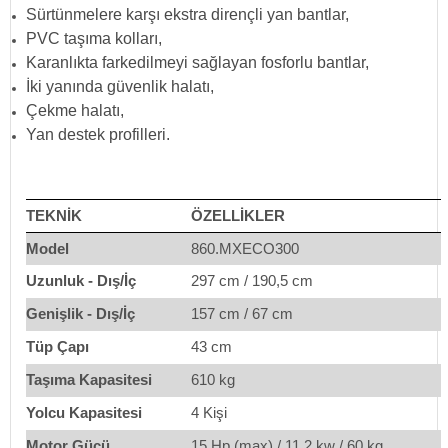
Sürtünmelere karşı ekstra dirençli yan bantlar,
PVC taşıma kolları,
Karanlıkta farkedilmeyi sağlayan fosforlu bantlar,
İki yanında güvenlik halatı,
Çekme halatı,
Yan destek profilleri.
TEKNİK
ÖZELLİKLER
Model
860.MXECO300
Uzunluk - Dış/İç
297 cm / 190,5 cm
Genişlik - Dış/İç
157 cm / 67 cm
Tüp Çapı
43 cm
Taşıma Kapasitesi
610 kg
Yolcu Kapasitesi
4 Kişi
Motor Gücü
15 Hp (max) / 11,2 kw / 60 kg