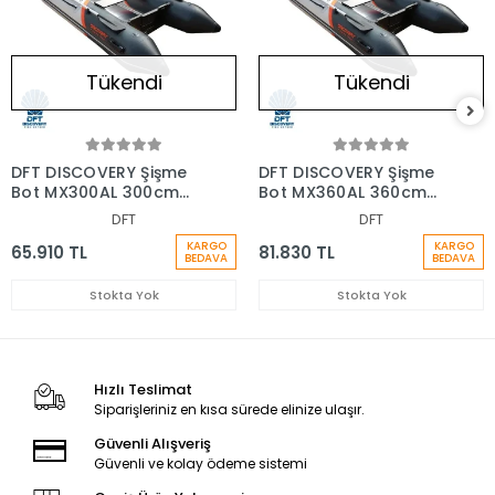
Tükendi
Tükendi
DFT DISCOVERY Şişme
DFT DISCOVERY Şişme
Bot MX300AL 300cm
Bot MX360AL 360cm
Seri
Seri
DFT
DFT
KARGO
KARGO
65.910 TL
81.830 TL
BEDAVA
BEDAVA
Stokta Yok
Stokta Yok
Hızlı Teslimat
Siparişleriniz en kısa sürede elinize ulaşır.
Güvenli Alışveriş
Güvenli ve kolay ödeme sistemi