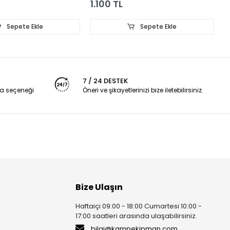
1.100 TL
1
Sepete Ekle
Sepete Ekle
7 / 24 DESTEK
a seçeneği
Öneri ve şikayetlerinizi bize iletebilirsiniz.
Bize Ulaşın
Haftaiçi 09:00 - 18:00 Cumartesi 10:00 -
17:00 saatleri arasında ulaşabilirsiniz.
bilgi@kampekipman.com