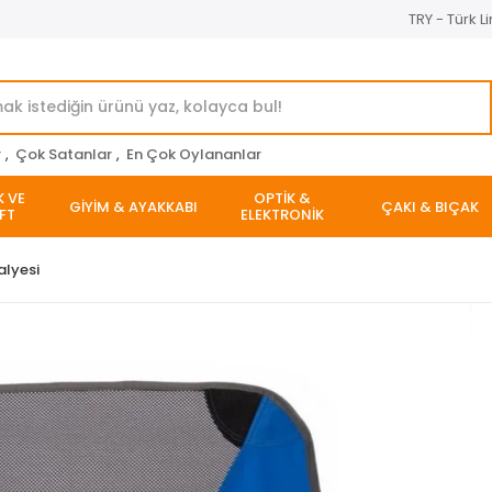
TRY - Türk Li
r
,
Çok Satanlar
,
En Çok Oylananlar
K VE
OPTİK &
GİYİM & AYAKKABI
ÇAKI & BIÇAK
FT
ELEKTRONİK
lyesi