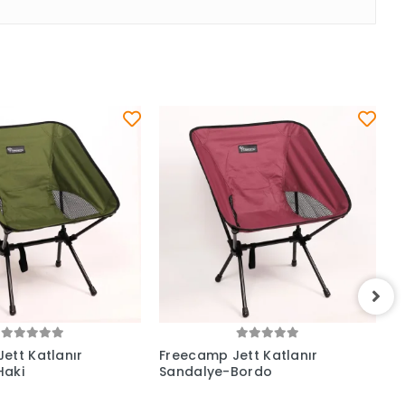
ett Katlanır
Freecamp Jett Katlanır
F
Haki
Sandalye-Bordo
S