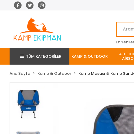
En Yenile
ATICILI
TÜM KATEGORİLER
KAMP & OUTDOOR
AİRSO
Ana Sayfa
Kamp & Outdoor
Kamp Masası & Kamp Sanda