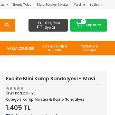
rası
Sipariş Takip
Sıkça Sorulan Sorular
Yardım
İletişim
0
Giriş Yap
Sepetim
Üye Ol
BOT & TEKNE &
TERMOS &
AV MALZEMELERİ
KURŞUN
MATARA
Evolite Mini Kamp Sandalyesi - Mavi
Ürün Kodu:
011125
Kategori:
Kamp Masası & Kamp Sandalyesi
1.405 TL