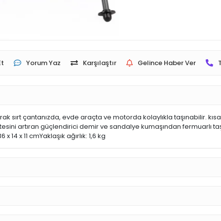
Et
Yorum Yaz
Karşılaştır
Gelince Haber Ver
arak sırt çantanızda, evde araçta ve motorda kolaylıkla taşınabilir. kı
tesini artıran güçlendirici demir ve sandalye kumaşından fermuarlı t
 x 14 x 11 cmYaklaşık ağırlık: 1,6 kg