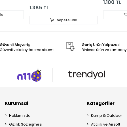
1.100 TL
1.385 TL
le
Sepete Ekle
Güvenli Alışveriş
Geniş Ürün Yelpazesi
Güvenli ve kolay ödeme sistemi
Binlerce ürün ve kampany
Kurumsal
Kategoriler
Hakkımızda
Kamp & Outdoor
Gizlilik Sözleşmesi
Atıcılık ve Airsoft