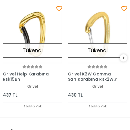
Tükendi
Tükendi
Grıvel Help Karabına
Grıvel K2W Gamma
Rsk15Bh
Sarı Karabına Rsk2W.Y
Grivel
Grivel
437 TL
430 TL
Stokta Yok
Stokta Yok