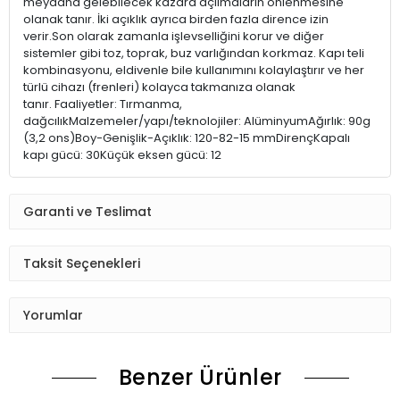
meydana gelebilecek kazara açılmaların önlenmesine
olanak tanır. İki açıklık ayrıca birden fazla dirence izin
verir.Son olarak zamanla işlevselliğini korur ve diğer
sistemler gibi toz, toprak, buz varlığından korkmaz. Kapı teli
kombinasyonu, eldivenle bile kullanımını kolaylaştırır ve her
türlü cihazı (frenleri) kolayca takmanıza olanak
tanır. Faaliyetler: Tırmanma,
dağcılıkMalzemeler/yapı/teknolojiler: AlüminyumAğırlık: 90g
(3,2 ons)Boy-Genişlik-Açıklık: 120-82-15 mmDirençKapalı
kapı gücü: 30Küçük eksen gücü: 12
Garanti ve Teslimat
Taksit Seçenekleri
Yorumlar
Benzer Ürünler