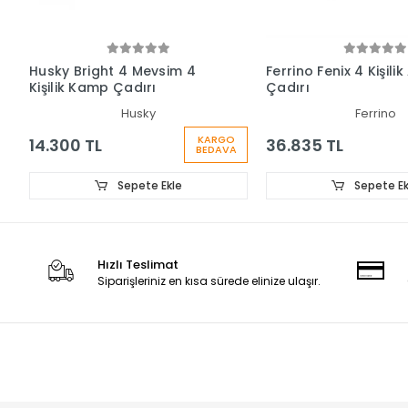
Husky Bright 4 Mevsim 4
Ferrino Fenix 4 Kişilik
Kişilik Kamp Çadırı
Çadırı
Husky
Ferrino
KARGO
14.300 TL
36.835 TL
BEDAVA
Sepete Ekle
Sepete Ek
Hızlı Teslimat
Siparişleriniz en kısa sürede elinize ulaşır.