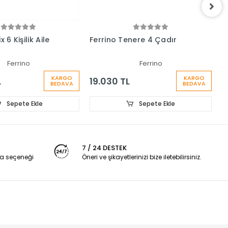
x 6 Kişilik Aile
Ferrino Tenere 4 Çadır
F
Ç
Ferrino
Ferrino
KARGO
KARGO
L
19.030 TL
1
BEDAVA
BEDAVA
Sepete Ekle
Sepete Ekle
7 / 24 DESTEK
a seçeneği
Öneri ve şikayetlerinizi bize iletebilirsiniz.