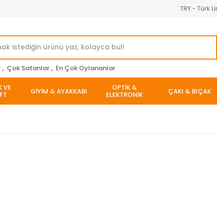
TRY - Türk Li
r
,
Çok Satanlar
,
En Çok Oylananlar
K VE
OPTİK &
GİYİM & AYAKKABI
ÇAKI & BIÇAK
FT
ELEKTRONİK