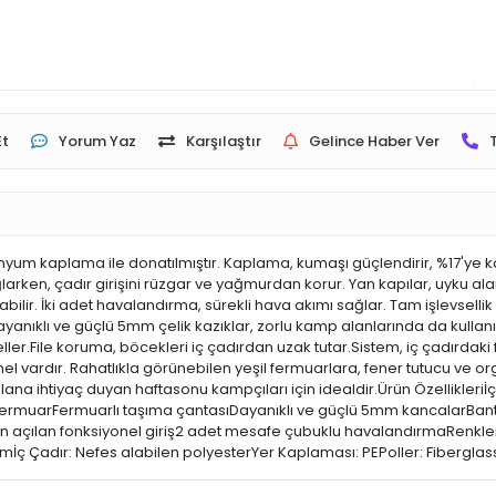
Et
Yorum Yaz
Karşılaştır
Gelince Haber Ver
nyum kaplama ile donatılmıştır. Kaplama, kumaşı güçlendirir, %17'ye kad
ken, çadır girişini rüzgar ve yağmurdan korur. Yan kapılar, uyku alanına 
ilir. İki adet havalandırma, sürekli hava akımı sağlar. Tam işlevsellik 
yanıklı ve güçlü 5mm çelik kazıklar, zorlu kamp alanlarında da kullanılab
geller.File koruma, böcekleri iç çadırdan uzak tutar.Sistem, iç çadırdaki 
panel vardır. Rahatlıkla görünebilen yeşil fermuarlara, fener tutucu ve o
ana ihtiyaç duyan haftasonu kampçıları için idealdir.Ürün Özellikleriİ
 fermuarFermuarlı taşıma çantasıDayanıklı ve güçlü 5mm kancalarBantlı
dan açılan fonksiyonel giriş2 adet mesafe çubuklu havalandırmaRenklerl
 mmİç Çadır: Nefes alabilen polyesterYer Kaplaması: PEPoller: Fibergla