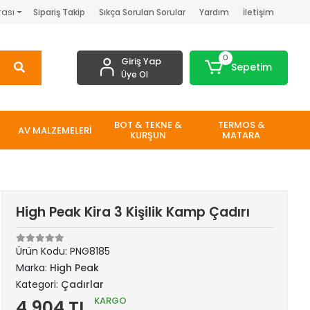
rası
Sipariş Takip
Sıkça Sorulan Sorular
Yardım
İletişim
0
Giriş Yap
Sepetim
Üye Ol
BOT & TEKNE &
TERMOS &
AV MALZEMELERİ
KURŞUN
MATARA
High Peak Kira 3 Kişilik Kamp Çadırı
Ürün Kodu:
PNG8185
Marka:
High Peak
Kategori:
Çadırlar
KARGO
4.904 TL