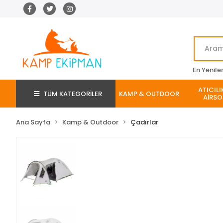
En Yenile
ATICILI
TÜM KATEGORİLER
KAMP & OUTDOOR
AİRSO
Ana Sayfa
Kamp & Outdoor
Çadırlar