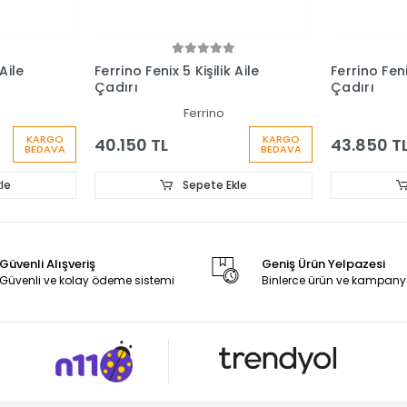
 Aile
Ferrino Fenix 5 Kişilik Aile
Ferrino Feni
Çadırı
Çadırı
Ferrino
KARGO
KARGO
40.150 TL
43.850 T
BEDAVA
BEDAVA
le
Sepete Ekle
Güvenli Alışveriş
Geniş Ürün Yelpazesi
Güvenli ve kolay ödeme sistemi
Binlerce ürün ve kampany