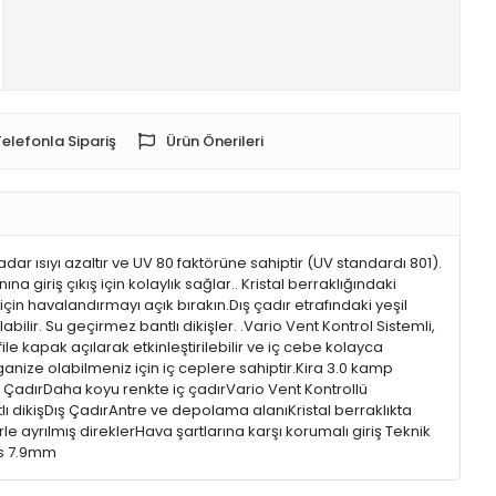
Telefonla Sipariş
Ürün Önerileri
ar ısıyı azaltır ve UV 80 faktörüne sahiptir (UV standardı 801).
giriş çıkış için kolaylık sağlar.. Kristal berraklığındaki
için havalandırmayı açık bırakın.Dış çadır etrafındaki yeşil
ilir. Su geçirmez bantlı dikişler. .Vario Vent Kontrol Sistemli,
file kapak açılarak etkinleştirilebilir ve iç cebe kolayca
rganize olabilmeniz için iç ceplere sahiptir.Kira 3.0 kamp
ç ÇadırDaha koyu renkte iç çadırVario Vent Kontrollü
 dikişDış ÇadırAntre ve depolama alanıKristal berraklıkta
e ayrılmış direklerHava şartlarına karşı korumalı giriş Teknik
ss 7.9mm