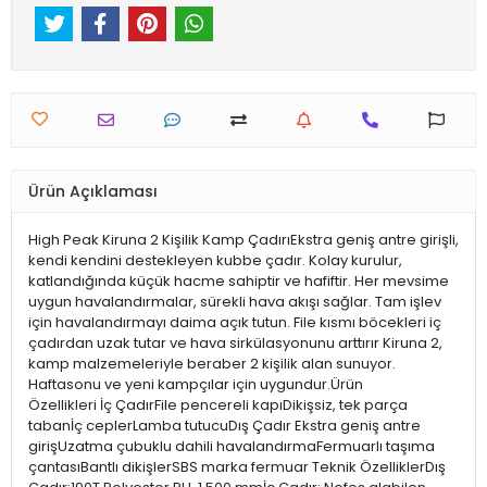
Ürün Açıklaması
High Peak Kiruna 2 Kişilik Kamp ÇadırıEkstra geniş antre girişli,
kendi kendini destekleyen kubbe çadır. Kolay kurulur,
katlandığında küçük hacme sahiptir ve hafiftir. Her mevsime
uygun havalandırmalar, sürekli hava akışı sağlar. Tam işlev
için havalandırmayı daima açık tutun. File kısmı böcekleri iç
çadırdan uzak tutar ve hava sirkülasyonunu arttırır Kiruna 2,
kamp malzemeleriyle beraber 2 kişilik alan sunuyor.
Haftasonu ve yeni kampçılar için uygundur.Ürün
Özellikleri İç ÇadırFile pencereli kapıDikişsiz, tek parça
tabanİç ceplerLamba tutucuDış Çadır Ekstra geniş antre
girişUzatma çubuklu dahili havalandırmaFermuarlı taşıma
çantasıBantlı dikişlerSBS marka fermuar Teknik ÖzelliklerDış