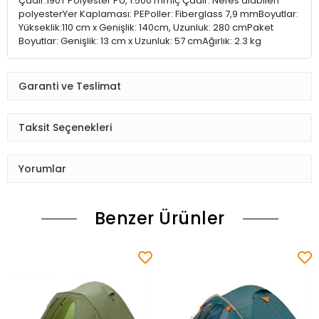
Çadır:190T Polyester PU, 1.500 mmİç Çadır: Nefes alabilen
polyesterYer Kaplaması: PEPoller: Fiberglass 7,9 mmBoyutlar:
Yükseklik:110 cm x Genişlik: 140cm, Uzunluk: 280 cmPaket
Boyutlar: Genişlik: 13 cm x Uzunluk: 57 cmAğırlık: 2.3 kg
Garanti ve Teslimat
Taksit Seçenekleri
Yorumlar
Benzer Ürünler