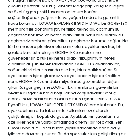
olmuştur.VIBRAM ROCK TRAC® EVO, çok yönlü arazilerde
gücünü gösterir: İyi tutuş, Vibram Megagrip kauçuk bileşimi
ve özel üçgen profil tasarımı optimum konfor
sağlar.Sağanak yağmurda ve yoğun karda bile garantili
hava koruması: LOWA® EXPLORER II GTX MID Ws, bir GORE-TEX
membran ile donatılmıştır. Yenilikçi teknoloji, optimum su
geçirmez koruma ve nefes alabilirlik sunar.Kalıcı olarak su
geçirmezMembran güvenilir su geçirmez koruma sağlar. Ne
tür bir macera planlıyor olursanız olun, ayaklarınızı hoş bir
şekilde kuru tutmak için GORE-TEX teknolojisine
güvenebilirsiniz.Yüksek nefes alabilirlikOptimum nefes
alabilirlik düşünülerek tasarlanan GORE-TEX ayakkabılar,
yoğun aktiviteler sırasında bile hoş bir rahatlık sağlar. Su
ayakkabının içine giremez ve ayakkabının içinde üretilen
nem, GORE-TEX zarındaki milyarlarca gözenekten dışarı
çıkar.Rüzgar geçirmezGORE-TEX membran, güvenilir bir
şekilde rüzgar ve hava koşullarına karşı savaşır. Sonuç
olarak, hava nasıl olursa olsun bir tura çıkabilirsiniz.LOWA
DynaPU®+, LOWA® EXPLORER II GTX MID W'lerde kullanılır. Bu,
ayakkabıların orta tabanında kullanılan özel olarak
geliştirilmiş bir köpük dolgudur. Ayakkabının yuvarlanma
özelliklerinde ve yastıklamasında önemli bir rol oynar. Yeni
LOWA DynaPU®+, özel hücre yapısı sayesinde daha da iyi
iyileşme davranışı sunar. Bu da sporcular için geliştirilmiş bir