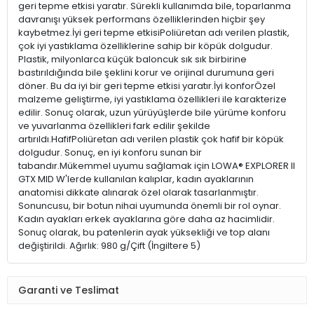
geri tepme etkisi yaratır. Sürekli kullanımda bile, toparlanma
davranışı yüksek performans özelliklerinden hiçbir şey
kaybetmez.İyi geri tepme etkisiPoliüretan adı verilen plastik,
çok iyi yastıklama özelliklerine sahip bir köpük dolgudur.
Plastik, milyonlarca küçük baloncuk sık sık birbirine
bastırıldığında bile şeklini korur ve orijinal durumuna geri
döner. Bu da iyi bir geri tepme etkisi yaratır.İyi konforÖzel
malzeme geliştirme, iyi yastıklama özellikleri ile karakterize
edilir. Sonuç olarak, uzun yürüyüşlerde bile yürüme konforu
ve yuvarlanma özellikleri fark edilir şekilde
artırıldı.HafifPoliüretan adı verilen plastik çok hafif bir köpük
dolgudur. Sonuç, en iyi konforu sunan bir
tabandır.Mükemmel uyumu sağlamak için LOWA® EXPLORER II
GTX MID W'lerde kullanılan kalıplar, kadın ayaklarının
anatomisi dikkate alınarak özel olarak tasarlanmıştır.
Sonuncusu, bir botun nihai uyumunda önemli bir rol oynar.
Kadın ayakları erkek ayaklarına göre daha az hacimlidir.
Sonuç olarak, bu patenlerin ayak yüksekliği ve top alanı
değiştirildi. Ağırlık: 980 g/Çift (İngiltere 5)
Garanti ve Teslimat