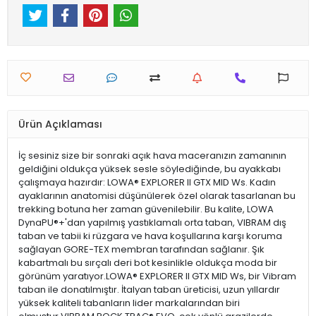
Ürün Açıklaması
İç sesiniz size bir sonraki açık hava maceranızın zamanının
geldiğini oldukça yüksek sesle söylediğinde, bu ayakkabı
çalışmaya hazırdır: LOWA® EXPLORER II GTX MID Ws. Kadın
ayaklarının anatomisi düşünülerek özel olarak tasarlanan bu
trekking botuna her zaman güvenilebilir. Bu kalite, LOWA
DynaPU®+'dan yapılmış yastıklamalı orta taban, VIBRAM dış
taban ve tabii ki rüzgara ve hava koşullarına karşı koruma
sağlayan GORE-TEX membran tarafından sağlanır. Şık
kabartmalı bu sırçalı deri bot kesinlikle oldukça moda bir
görünüm yaratıyor.LOWA® EXPLORER II GTX MID Ws, bir Vibram
taban ile donatılmıştır. İtalyan taban üreticisi, uzun yıllardır
yüksek kaliteli tabanların lider markalarından biri