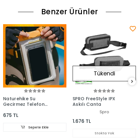
Benzer Ürünler
Tükendi
Naturehike Su
SPRO FreeStyle IPX
Geçirmez Telefon
Askılı Çanta
Çantası
Spro
675 TL
1.676 TL
Sepete Ekle
Stokta Yok