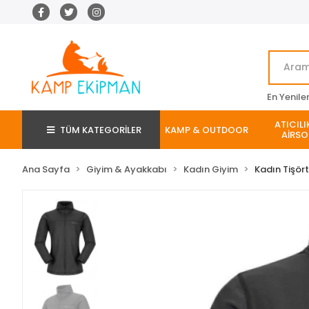
En Yenile
ATICILI
TÜM KATEGORİLER
KAMP & OUTDOOR
AİRSO
Ana Sayfa
Giyim & Ayakkabı
Kadın Giyim
Kadın Tişör