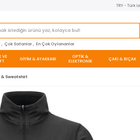
TRY - Türk Li
r
,
Çok Satanlar
,
En Çok Oylananlar
K VE
OPTİK &
GİYİM & AYAKKABI
ÇAKI & BIÇAK
FT
ELEKTRONİK
t & Sweatshirt