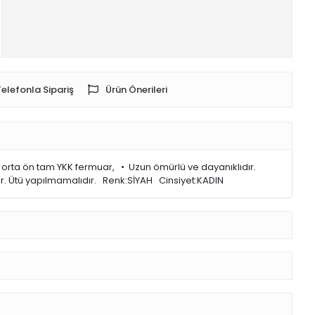
Telefonla Sipariş
Ürün Önerileri
 orta ön tam YKK fermuar, • Uzun ömürlü ve dayanıklıdır.
ir. Ütü yapılmamalıdır. Renk:SİYAH Cinsiyet:KADIN