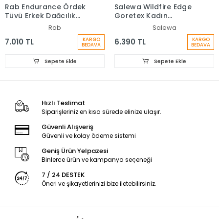
Rab Endurance Ördek
Salewa Wildfire Edge
Tüyü Erkek Dağcılık
Goretex Kadın
Eldiveni
Ayakkabı Lacivert
Rab
Salewa
KARGO
KARGO
7.010 TL
6.390 TL
BEDAVA
BEDAVA
Sepete Ekle
Sepete Ekle
Hızlı Teslimat
Siparişleriniz en kısa sürede elinize ulaşır.
Güvenli Alışveriş
Güvenli ve kolay ödeme sistemi
Geniş Ürün Yelpazesi
Binlerce ürün ve kampanya seçeneği
7 / 24 DESTEK
Öneri ve şikayetlerinizi bize iletebilirsiniz.