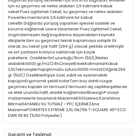
Dağlarda yürüyüş aktiviteleri için koruma sağlayan, erkekler
için su geçirmez ve nefes alabilen 2,5 katmanlı kabuk
ceket.Puez Lightshell Ceket, su geçirmez ve nefes alabilen
Powertex membranlı 2,5 katmanlı bir kabuk
cekettir.Dağlarda yürüyüş yaparken işlevsel sadelik ve
koruma sağlamak üzere tasarlanan Puez Lightshell Ceket,
öngörülemeyen dağ koşullarına dayanabilen kaynaklı
dikişlerle tam su geçirmez teknik kaplamaya sahiptir.Ek
olarak, bu ceket çok hafif (294 g) olacak şekilde üretilmiştir
ve sırt çantasını kolayca saklamak için küçük
paketlenir. ÖzelliklerSırt uzunluğu76cm (50/L)Nefes
alabilirlik10000 gr/m2/24hCinsiyetErkekKatmanlarKabuk
2,5LTeknolojilerYapıştırmaSu sütunu10000 mmH2OAğırlık294
gr (50/L) ÖzelliklerKişiye özel, sabit ve ayarlanabilir
kapüşonErgonomik şekilli kollarTam boy dahili rüzgar
geçirmez kapaklı ön fermuar2 fermuarlı dış cepManşetlerde
ve etek ucunda hafif, elastik bağlamalarBluesign® onaylı
malzemelerle tasarlandı MalzemeKSSSalewa KararlıAna
BitirmeDAYANIKLI SU TUTMAZ - PFC İÇERMEZAna
MalzemePOWERTEX EXTREME 2,5L 10k/10k T-SQUARE 45° ECO
DWR 115 BS (%100 Polyester)
Garanti ve Teslimat