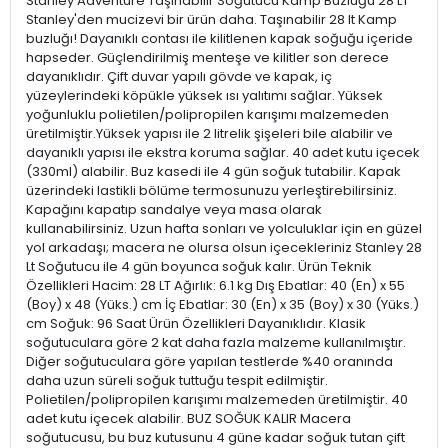
Stanley Adventure Taşınabilir Soğutucu Kamp Buzluğu 28 LT
Stanley'den mucizevi bir ürün daha. Taşınabilir 28 lt Kamp
buzluğı! Dayanıklı contası ile kilitlenen kapak soğuğu içeride
hapseder. Güçlendirilmiş menteşe ve kilitler son derece
dayanıklıdır. Çift duvar yapılı gövde ve kapak, iç
yüzeylerindeki köpükle yüksek ısı yalıtımı sağlar. Yüksek
yoğunluklu polietilen/polipropilen karışımı malzemeden
üretilmiştir.Yüksek yapısı ile 2 litrelik şişeleri bile alabilir ve
dayanıklı yapısı ile ekstra koruma sağlar. 40 adet kutu içecek
(330ml) alabilir. Buz kasedi ile 4 gün soğuk tutabilir. Kapak
üzerindeki lastikli bölüme termosunuzu yerleştirebilirsiniz.
Kapağını kapatıp sandalye veya masa olarak
kullanabilirsiniz. Uzun hafta sonları ve yolculuklar için en güzel
yol arkadaşı; macera ne olursa olsun içecekleriniz Stanley 28
Lt Soğutucu ile 4 gün boyunca soğuk kalır. Ürün Teknik
Özellikleri Hacim: 28 LT Ağırlık: 6.1 kg Dış Ebatlar: 40 (En) x 55
(Boy) x 48 (Yüks.) cm İç Ebatlar: 30 (En) x 35 (Boy) x 30 (Yüks.)
cm Soğuk: 96 Saat Ürün Özellikleri Dayanıklıdır. Klasik
soğutuculara göre 2 kat daha fazla malzeme kullanılmıştır.
Diğer soğutuculara göre yapılan testlerde %40 oranında
daha uzun süreli soğuk tuttuğu tespit edilmiştir.
Polietilen/polipropilen karışımı malzemeden üretilmiştir. 40
adet kutu içecek alabilir. BUZ SOĞUK KALIR Macera
soğutucusu, bu buz kutusunu 4 güne kadar soğuk tutan çift