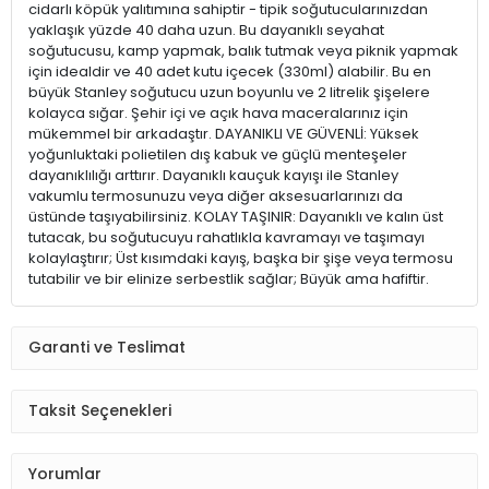
cidarlı köpük yalıtımına sahiptir - tipik soğutucularınızdan
yaklaşık yüzde 40 daha uzun. Bu dayanıklı seyahat
soğutucusu, kamp yapmak, balık tutmak veya piknik yapmak
için idealdir ve 40 adet kutu içecek (330ml) alabilir. Bu en
büyük Stanley soğutucu uzun boyunlu ve 2 litrelik şişelere
kolayca sığar. Şehir içi ve açık hava maceralarınız için
mükemmel bir arkadaştır. DAYANIKLI VE GÜVENLİ: Yüksek
yoğunluktaki polietilen dış kabuk ve güçlü menteşeler
dayanıklılığı arttırır. Dayanıklı kauçuk kayışı ile Stanley
vakumlu termosunuzu veya diğer aksesuarlarınızı da
üstünde taşıyabilirsiniz. KOLAY TAŞINIR: Dayanıklı ve kalın üst
tutacak, bu soğutucuyu rahatlıkla kavramayı ve taşımayı
kolaylaştırır; Üst kısımdaki kayış, başka bir şişe veya termosu
tutabilir ve bir elinize serbestlik sağlar; Büyük ama hafiftir.
Garanti ve Teslimat
Taksit Seçenekleri
Yorumlar