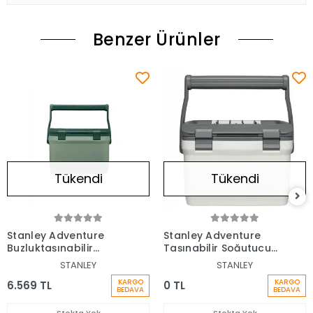
Benzer Ürünler
Tükendi
Tükendi
Stanley Adventure
Stanley Adventure
Buzluktaşınabilir
Taşınabilir Soğutucu
Soğutucu Çanta 15,1 Lt
Kamp Buzluğu Beyaz
STANLEY
STANLEY
6,6 LT
KARGO
KARGO
6.569 TL
0 TL
BEDAVA
BEDAVA
Stokta Yok
Stokta Yok