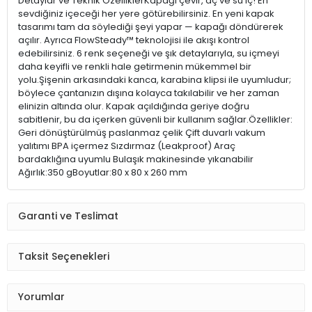
Detaylar ve Teknik ÖzelliklerKapağı çevir, aç ve su iç! En
sevdiğiniz içeceği her yere götürebilirsiniz. En yeni kapak
tasarımı tam da söylediği şeyi yapar — kapağı döndürerek
açılır. Ayrıca FlowSteady™ teknolojisi ile akışı kontrol
edebilirsiniz. 6 renk seçeneği ve şık detaylarıyla, su içmeyi
daha keyifli ve renkli hale getirmenin mükemmel bir
yolu.Şişenin arkasındaki kanca, karabina klipsi ile uyumludur;
böylece çantanızın dışına kolayca takılabilir ve her zaman
elinizin altında olur. Kapak açıldığında geriye doğru
sabitlenir, bu da içerken güvenli bir kullanım sağlar.Özellikler:
Geri dönüştürülmüş paslanmaz çelik Çift duvarlı vakum
yalıtımı BPA içermez Sızdırmaz (Leakproof) Araç
bardaklığına uyumlu Bulaşık makinesinde yıkanabilir
Ağırlık:350 gBoyutlar:80 x 80 x 260 mm
Garanti ve Teslimat
Taksit Seçenekleri
Yorumlar