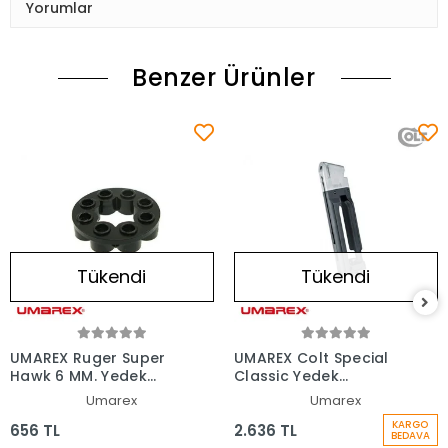
Yorumlar
Benzer Ürünler
Tükendi
Tükendi
UMAREX Ruger Super
UMAREX Colt Special
Hawk 6 MM. Yedek
Classic Yedek
Şarjör
H.Tabanca Şarjör
Umarex
Umarex
KARGO
656 TL
2.636 TL
BEDAVA