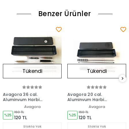
Benzer Ürünler
Tükendi
Tükendi
Avagora 36 cal.
Avagora 20 cal.
Aluminyum Harbi
Aluminyum Harbi
Takımı Tüfek
Takımı Tüfek
Avagora
Avagora
Temizleme Seti
Temizleme Seti
160 TL
160 TL
%25
%25
120 TL
120 TL
Stokta Yok
Stokta Yok