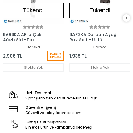
Tükendi
Tükendi
BARSKA AR15 Çok
BARSKA Dürbün Ayağı
Ağızlı Sök-Tak
Ray Seti - Üstü
Anahtarı (KISA)
Pıcatınny
Barska
Barska
KARGO
2.906 TL
1.935 TL
BEDAVA
Stokta Yok
Stokta Yok
Hızlı Teslimat
Siparişleriniz en kısa sürede elinize ulaşır.
Güvenli Alışveriş
Güvenli ve kolay ödeme sistemi
Geniş Ürün Yelpazesi
Binlerce ürün ve kampanya seçeneği