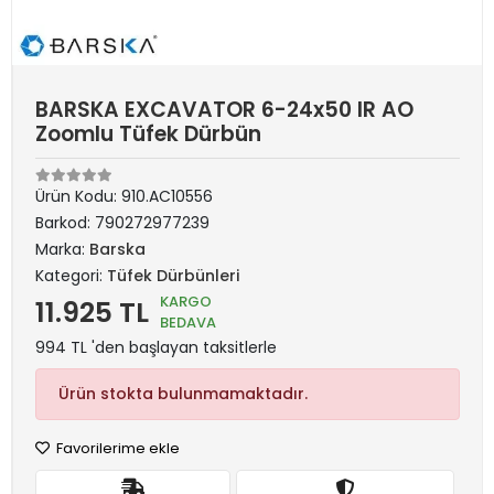
BARSKA EXCAVATOR 6-24x50 IR AO
Zoomlu Tüfek Dürbün
Ürün Kodu:
910.AC10556
Barkod:
790272977239
Marka:
Barska
Kategori:
Tüfek Dürbünleri
KARGO
11.925 TL
BEDAVA
994 TL 'den başlayan taksitlerle
Ürün stokta bulunmamaktadır.
Favorilerime ekle