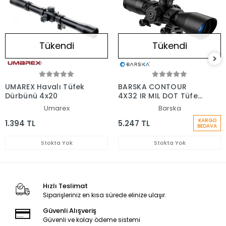
Tükendi
Tükendi
UMAREX Havalı Tüfek
BARSKA CONTOUR
Dürbünü 4x20
4X32 IR MIL DOT Tüfek
Dürbünü
Umarex
Barska
KARGO
1.394 TL
5.247 TL
BEDAVA
Stokta Yok
Stokta Yok
Hızlı Teslimat
Siparişleriniz en kısa sürede elinize ulaşır.
Güvenli Alışveriş
Güvenli ve kolay ödeme sistemi