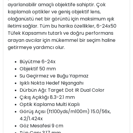
ayarlanabilir amaçlı objektife sahiptir. Çok
kaplamalı optikler ve geniş objektif lens,
olağanüstü net bir görüntü için maksimum ışık
iletimi sağlar. Tüm bu harika özellikler, 6-24x50
Tüfek Kapsamını tutarlı ve doğru performans
arayan avcılar için mükemmel bir seçim haline
getirmeye yardımcı olur.
Büyütme 6-24x
Objektif 50 mm
Su Geçirmez ve Buğu Yapmaz
Işıklı Nokta Hedef Nişangahı
Dürbün Ağı: Target Dot IR Dual Color
Çıkış Açıklığı 8.3-2.1 mm
Optik Kaplama Multi Kaplı
Görüş Açısı (ft100yds/m100m) 15.0/56x,
4.2/1.424x
Göz Mesafesi 9 cm
Tüp Çapı 3.17 mm