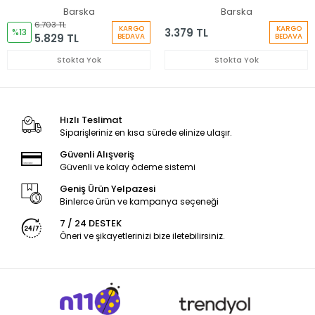
Çanta/Kılıf
Çantası
Barska
Barska
6.703 TL
KARGO
KARGO
3.379 TL
%13
5.829 TL
BEDAVA
BEDAVA
Stokta Yok
Stokta Yok
Hızlı Teslimat
Siparişleriniz en kısa sürede elinize ulaşır.
Güvenli Alışveriş
Güvenli ve kolay ödeme sistemi
Geniş Ürün Yelpazesi
Binlerce ürün ve kampanya seçeneği
7 / 24 DESTEK
Öneri ve şikayetlerinizi bize iletebilirsiniz.