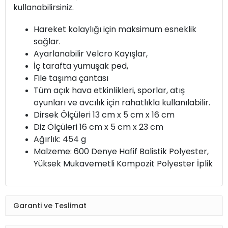
kullanabilirsiniz.
Hareket kolaylığı için maksimum esneklik
sağlar.
Ayarlanabilir Velcro Kayışlar,
İç tarafta yumuşak ped,
File taşıma çantası
Tüm açık hava etkinlikleri, sporlar, atış
oyunları ve avcılık için rahatlıkla kullanılabilir.
Dirsek Ölçüleri 13 cm
x 5 cm
x 16 cm
Diz Ölçüleri 16 cm
x 5 cm
x 23 cm
Ağırlık: 454 g
Malzeme: 600 Denye Hafif Balistik Polyester,
Yüksek Mukavemetli Kompozit Polyester İplik
Garanti ve Teslimat