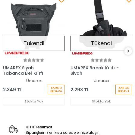
Tükendi
Tükendi
UMAREX Siyah
UMAREX Bacak Kılıfı -
Tabanca Bel Kılıfı
Siyah
Umarex
Umarex
KARGO
KARGO
2.349 TL
2.293 TL
BEDAVA
BEDAVA
Stokta Yok
Stokta Yok
Hızlı Teslimat
Siparişleriniz en kısa sürede elinize ulaşır.