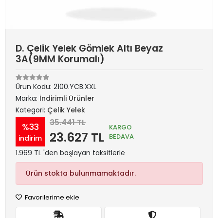
D. Çelik Yelek Gömlek Altı Beyaz
3A(9MM Korumalı)
Ürün Kodu:
2100.YCB.XXL
Marka:
İndirimli Ürünler
Kategori:
Çelik Yelek
35.441 TL
%33
KARGO
23.627 TL
BEDAVA
indirim
1.969 TL 'den başlayan taksitlerle
Ürün stokta bulunmamaktadır.
Favorilerime ekle