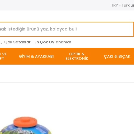
TRY - Türk Li
r
,
Çok Satanlar
,
En Çok Oylananlar
K VE
OPTİK &
GİYİM & AYAKKABI
ÇAKI & BIÇAK
FT
ELEKTRONİK