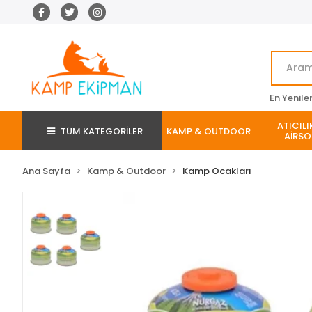
En Yenile
ATICILI
TÜM KATEGORİLER
KAMP & OUTDOOR
AİRSO
Ana Sayfa
Kamp & Outdoor
Kamp Ocakları