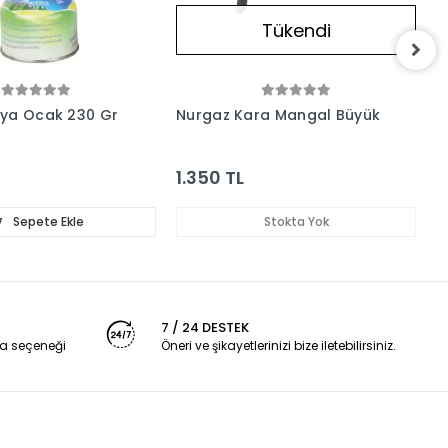
Tükendi
oya Ocak 230 Gr
Nurgaz Kara Mangal Büyük
N
S
1.350 TL
5
Sepete Ekle
Stokta Yok
7 / 24 DESTEK
a seçeneği
Öneri ve şikayetlerinizi bize iletebilirsiniz.