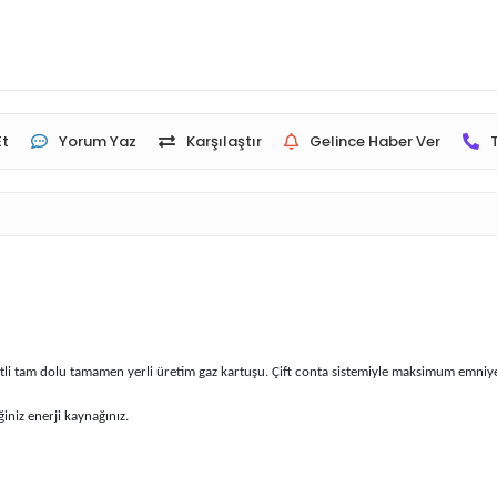
Et
Yorum Yaz
Karşılaştır
Gelince Haber Ver
tli tam dolu tamamen yerli üretim gaz kartuşu. Çift conta sistemiyle maksimum emniye
niz enerji kaynağınız.