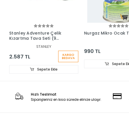
Stanley Adventure Çelik
Nurgaz Mikro Ocak 
Kızartma Tava Seti (9
Parça) 0.94 Lt
STANLEY
990 TL
KARGO
2.587 TL
BEDAVA
Sepete Ek
Sepete Ekle
Hızlı Teslimat
Siparişleriniz en kısa sürede elinize ulaşır.