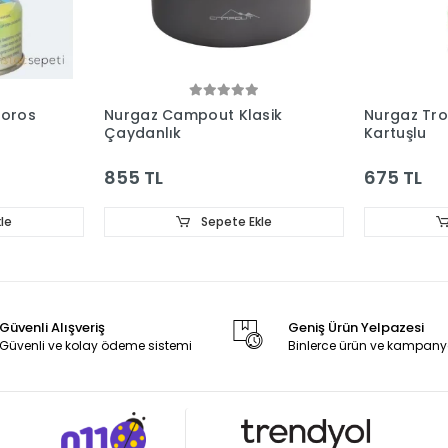
Toros
Nurgaz Campout Klasik
Nurgaz Tr
Çaydanlık
Kartuşlu
855 TL
675 TL
le
Sepete Ekle
Güvenli Alışveriş
Geniş Ürün Yelpazesi
Güvenli ve kolay ödeme sistemi
Binlerce ürün ve kampany