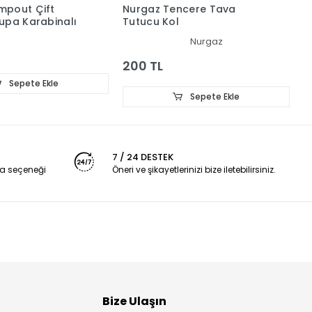
mpout Çift
Nurgaz Tencere Tava
N
upa Karabinalı
Tutucu Kol
K
Nurgaz
2
200 TL
Sepete Ekle
Sepete Ekle
7 / 24 DESTEK
a seçeneği
Öneri ve şikayetlerinizi bize iletebilirsiniz.
Bize Ulaşın