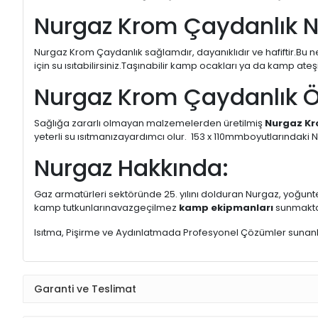
Nurgaz Krom Çaydanlık Ne
Nurgaz Krom Çaydanlık sağlamdır, dayanıklıdır ve hafiftir.Bu n
için su ısıtabilirsiniz.Taşınabilir kamp ocakları ya da kamp ateş
Nurgaz Krom Çaydanlık Ö
Sağlığa zararlı olmayan malzemelerden üretilmiş
Nurgaz K
yeterli su ısıtmanızayardımcı olur. 153 x 110mmboyutlarındaki
Nurgaz Hakkında:
Gaz armatürleri sektöründe 25. yılını dolduran Nurgaz, yoğunt
kamp tutkunlarınavazgeçilmez
kamp ekipmanları
sunmakta
Isıtma, Pişirme ve Aydınlatmada Profesyonel Çözümler sunanNur
Garanti ve Teslimat