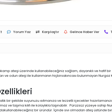
Et
Yorum Yaz
Karşılaştır
Gelince Haber Ver
p ateşi üzerinde kullanabileceğiniz sağlam, dayanıklı ve hafif bir çay
ları ve odun ateşi ile kullanmanın hiçbirsakıncası bulunmayan Nurgaz 
ellikleri
tik bir şekilde suyunuzu ısıtmanıza ve lezzetli içecekler hazırlamanı
aplamaz ve taşıma kılıfı ile kolaylıkla taşınabilir. Pürüzsüz yüzeye sah
andakullanabileceğiniz bir üründür. İçinde sıvı olmadan ateş üstünde bı