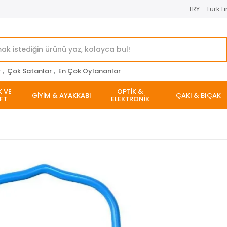
TRY - Türk Li
r
,
Çok Satanlar
,
En Çok Oylananlar
K VE
OPTİK &
GİYİM & AYAKKABI
ÇAKI & BIÇAK
FT
ELEKTRONİK