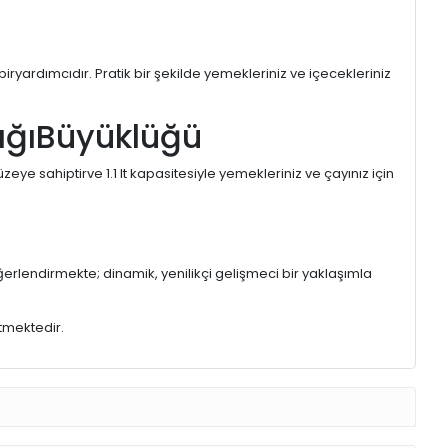
ryardımcıdır. Pratik bir şekilde yemekleriniz ve içecekleriniz
ığıBüyüklüğü
zeye sahiptirve 1.1 lt kapasitesiyle yemekleriniz ve çayınız için
erlendirmekte; dinamik, yenilikçi gelişmeci bir yaklaşımla
tmektedir.