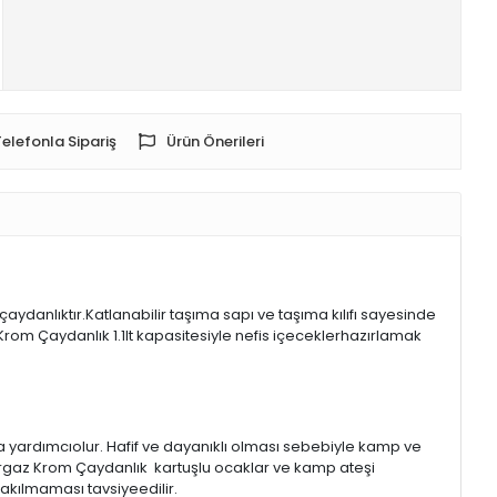
Telefonla Sipariş
Ürün Önerileri
danlıktır.Katlanabilir taşıma sapı ve taşıma kılıfı sayesinde
Krom Çaydanlık 1.1lt kapasitesiyle nefis içeceklerhazırlamak
za yardımcıolur. Hafif ve dayanıklı olması sebebiyle kamp ve
ip Nurgaz Krom Çaydanlık kartuşlu ocaklar ve kamp ateşi
rakılmaması tavsiyeedilir.