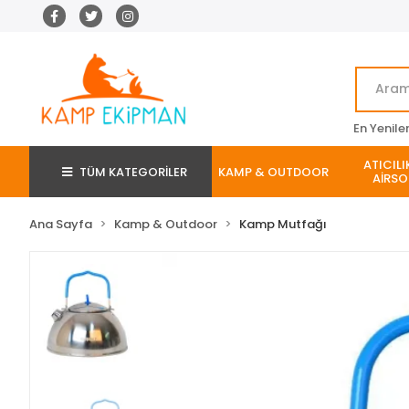
En Yenile
ATICILI
TÜM KATEGORİLER
KAMP & OUTDOOR
AİRSO
Ana Sayfa
Kamp & Outdoor
Kamp Mutfağı