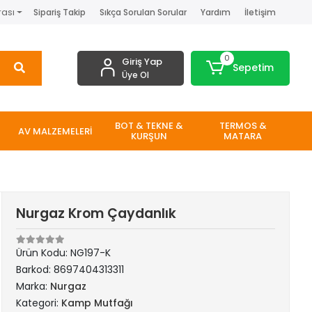
rası
Sipariş Takip
Sıkça Sorulan Sorular
Yardım
İletişim
0
Giriş Yap
Sepetim
Üye Ol
BOT & TEKNE &
TERMOS &
AV MALZEMELERİ
KURŞUN
MATARA
Nurgaz Krom Çaydanlık
Ürün Kodu:
NG197-K
Barkod:
8697404313311
Marka:
Nurgaz
Kategori:
Kamp Mutfağı