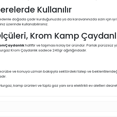
relerde Kullanılır
edenle doğada çadır kurduğunuzda ya da karavanınızda sizin için iyi bi
iniz üzerinde kullanabilirsiniz.
lçüleri, Krom Kamp Çaydanl
romÇaydanlık
hafiftir ve taşıması kolay bir üründür. Parlak pürüzsüz yü
 Nurgaz Krom Çaydanlık sadece 240gr ağırlığındadır.
ecrübe ve konuya uzman bakışıyla sektördeki talep ve beklentilerideğ
dır.
gaz, kamp ürünleri ve tüplü gaz yanı sıra elektrikli ev aletleri deüre