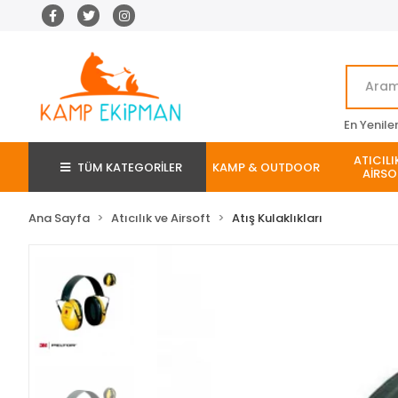
En Yenile
ATICILI
TÜM KATEGORİLER
KAMP & OUTDOOR
AİRSO
Ana Sayfa
Atıcılık ve Airsoft
Atış Kulaklıkları