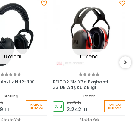
Tükendi
Tükendi
ulaklık NHP-300
PELTOR 3M X3a Başbantlı
P
33 DB Atış Kulaklığı
E
K
Sterling
Peltor
TL
2.579 TL
KARGO
KARGO
%13
9 TL
2.242 TL
BEDAVA
BEDAVA
Stokta Yok
Stokta Yok