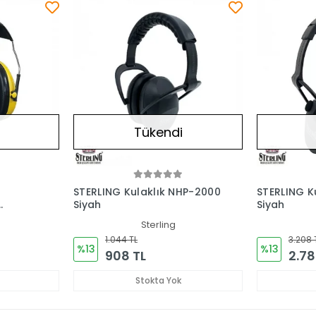
Tükendi
STERLING Kulaklık NHP-2000
STERLING K
Siyah
Siyah
Sterling
1.044 TL
3.208 
%13
%13
908 TL
2.78
Stokta Yok