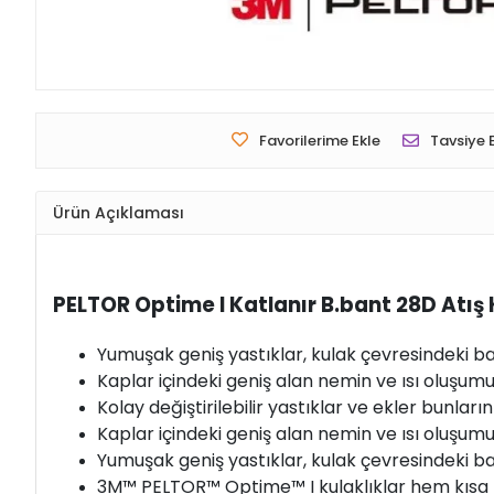
Favorilerime Ekle
Tavsiye 
Ürün Açıklaması
PELTOR Optime I Katlanır B.bant 28D Atış 
Yumuşak geniş yastıklar, kulak çevresindeki bas
Kaplar içindeki geniş alan nemin ve ısı oluşum
Kolay değiştirilebilir yastıklar ve ekler bunları
Kaplar içindeki geniş alan nemin ve ısı oluşum
Yumuşak geniş yastıklar, kulak çevresindeki bas
3M™ PELTOR™ Optime™ I kulaklıklar hem kısa h