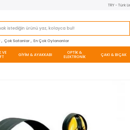
TRY - Türk Li
r
,
Çok Satanlar
,
En Çok Oylananlar
K VE
OPTİK &
GİYİM & AYAKKABI
ÇAKI & BIÇAK
FT
ELEKTRONİK