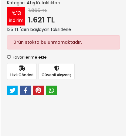
Kategori:
Atış Kulaklıkları
1.865 TL
%13
1.621 TL
indirim
135 TL 'den başlayan taksitlerle
Ürün stokta bulunmamaktadır.
Favorilerime ekle
Hızlı Gönderi
Güvenli Alışveriş