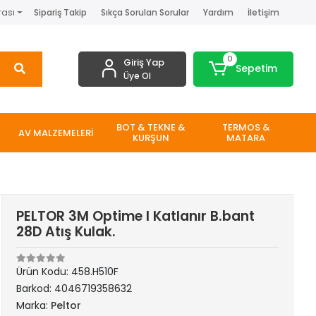
rası
Sipariş Takip
Sıkça Sorulan Sorular
Yardım
İletişim
0
Giriş Yap
Sepetim
Üye Ol
BOT & TEKNE &
TERMOS &
AV MALZEMELERİ
KURŞUN
MATARA
PELTOR 3M Optime I Katlanır B.bant
28D Atış Kulak.
Ürün Kodu:
458.H510F
Barkod:
4046719358632
Marka:
Peltor