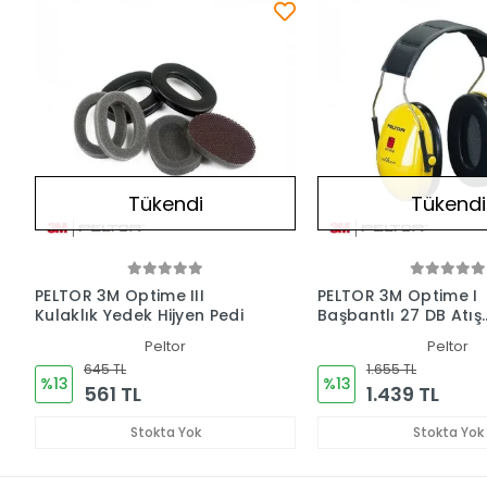
Tükendi
Tükendi
PELTOR 3M Optime III
PELTOR 3M Optime I
Kulaklık Yedek Hijyen Pedi
Başbantlı 27 DB Atış
Kulaklığı
Peltor
Peltor
645 TL
1.655 TL
%13
%13
561 TL
1.439 TL
Stokta Yok
Stokta Yok