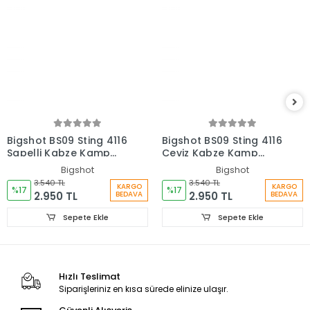
Bigshot BS09 Sting 4116
Bigshot BS09 Sting 4116
Sapelli Kabze Kamp
Ceviz Kabze Kamp
Bıçağı
Bıçağı
Bigshot
Bigshot
3.540 TL
3.540 TL
KARGO
KARGO
%17
%17
2.950 TL
2.950 TL
BEDAVA
BEDAVA
Sepete Ekle
Sepete Ekle
Hızlı Teslimat
Siparişleriniz en kısa sürede elinize ulaşır.