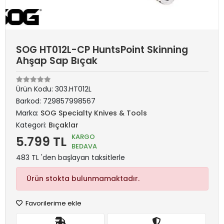
SOG HT012L-CP HuntsPoint Skinning
Ahşap Sap Bıçak
Ürün Kodu:
303.HT012L
Barkod:
729857998567
Marka:
SOG Specialty Knives & Tools
Kategori:
Bıçaklar
KARGO
5.799 TL
BEDAVA
483 TL 'den başlayan taksitlerle
Ürün stokta bulunmamaktadır.
Favorilerime ekle