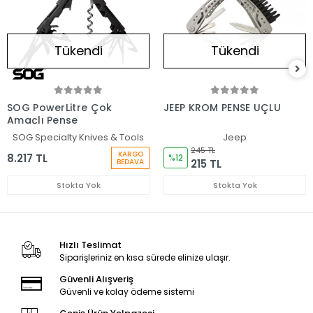
Tükendi
Tükendi
SOG PowerLitre Çok
JEEP KROM PENSE UÇLU
Amaçlı Pense
SOG Specialty Knives & Tools
Jeep
245 TL
KARGO
8.217 TL
%12
215 TL
BEDAVA
Stokta Yok
Stokta Yok
Hızlı Teslimat
Siparişleriniz en kısa sürede elinize ulaşır.
Güvenli Alışveriş
Güvenli ve kolay ödeme sistemi