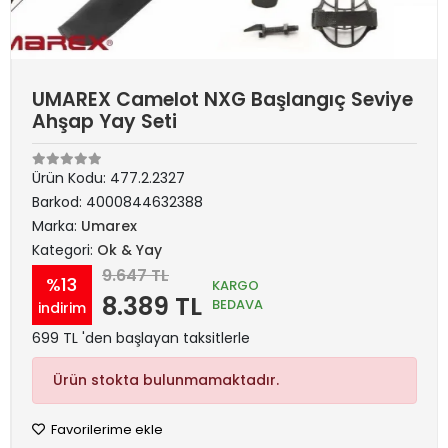
UMAREX Camelot NXG Başlangıç Seviye
Ahşap Yay Seti
Ürün Kodu:
477.2.2327
Barkod:
4000844632388
Marka:
Umarex
Kategori:
Ok & Yay
9.647 TL
%13
KARGO
8.389 TL
BEDAVA
indirim
699 TL 'den başlayan taksitlerle
Ürün stokta bulunmamaktadır.
Favorilerime ekle