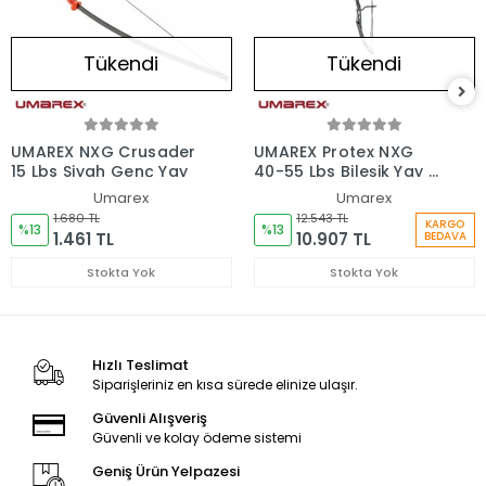
Tükendi
Tükendi
UMAREX NXG Crusader
UMAREX Protex NXG
15 Lbs Siyah Genç Yay
40-55 Lbs Bileşik Yay -
Sağ El
Umarex
Umarex
1.680 TL
12.543 TL
KARGO
%13
%13
1.461 TL
10.907 TL
BEDAVA
Stokta Yok
Stokta Yok
Hızlı Teslimat
Siparişleriniz en kısa sürede elinize ulaşır.
Güvenli Alışveriş
Güvenli ve kolay ödeme sistemi
Geniş Ürün Yelpazesi