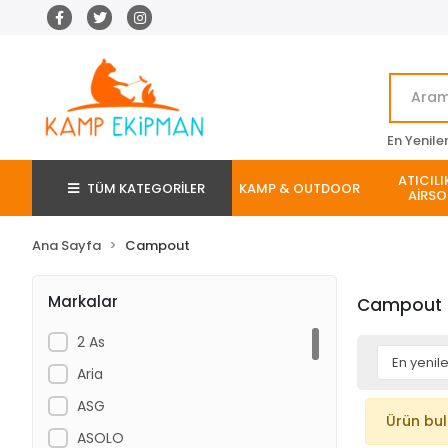
En Yenile
ATICILI
TÜM KATEGORİLER
KAMP & OUTDOOR
AİRSO
Ana Sayfa
Campout
Markalar
Campout
2 As
Aria
ASG
Ürün bu
ASOLO