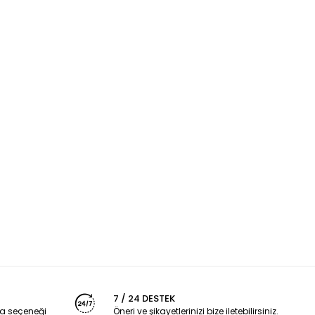
7 / 24 DESTEK
a seçeneği
Öneri ve şikayetlerinizi bize iletebilirsiniz.