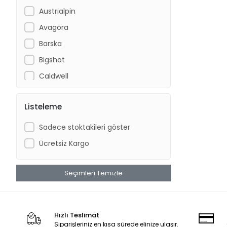
Austrialpin
Avagora
Barska
Bigshot
Caldwell
Columbia
Listeleme
CRKT
CYBERGUN
Sadece stoktakileri göster
DFT
Ücretsiz Kargo
Diğer
Discovery
Seçimleri Temizle
Dolomite
ECR
Hızlı Teslimat
Ferrino
Siparişleriniz en kısa sürede elinize ulaşır.