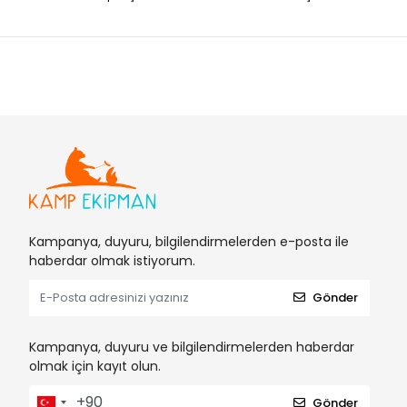
Freecamp
Gamakatsu
Gamo
Grivel
GunTACK
High Peak
Husky
İndirimli Ürünler
Kampanya, duyuru, bilgilendirmelerden e-posta ile
Jeep
haberdar olmak istiyorum.
Jenix
Gönder
Karaca
La Sportiva
Kampanya, duyuru ve bilgilendirmelerden haberdar
olmak için kayıt olun.
Laporte
Leader
Gönder