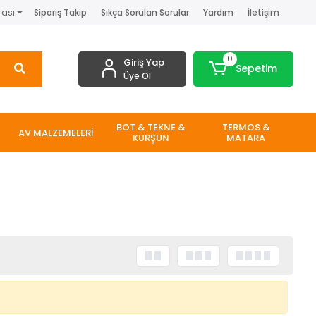
rası
Sipariş Takip
Sıkça Sorulan Sorular
Yardım
İletişim
0
Giriş Yap
Sepetim
Üye Ol
BOT & TEKNE &
TERMOS &
AV MALZEMELERİ
KURŞUN
MATARA