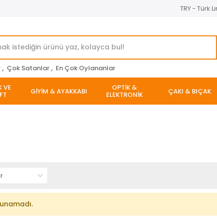
TRY - Türk Li
r
,
Çok Satanlar
,
En Çok Oylananlar
K VE
OPTİK &
GİYİM & AYAKKABI
ÇAKI & BIÇAK
FT
ELEKTRONİK
lunamadı.