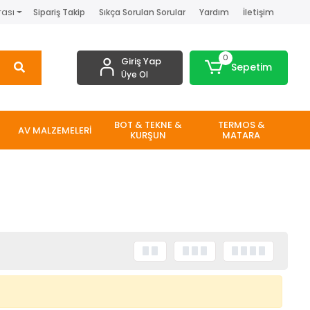
rası
Sipariş Takip
Sıkça Sorulan Sorular
Yardım
İletişim
0
Giriş Yap
Sepetim
Üye Ol
BOT & TEKNE &
TERMOS &
AV MALZEMELERİ
KURŞUN
MATARA