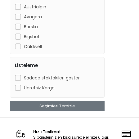
Austrialpin
Avagora
Barska
Bigshot
Caldwell
Columbia
Listeleme
CRKT
CYBERGUN
Sadece stoktakileri göster
DFT
Ücretsiz Kargo
Diğer
Discovery
Seçimleri Temizle
Dolomite
ECR
Hızlı Teslimat
Ferrino
Siparişleriniz en kısa sürede elinize ulaşır.