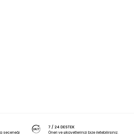
7 / 24 DESTEK
a seçeneği
Öneri ve şikayetlerinizi bize iletebilirsiniz.