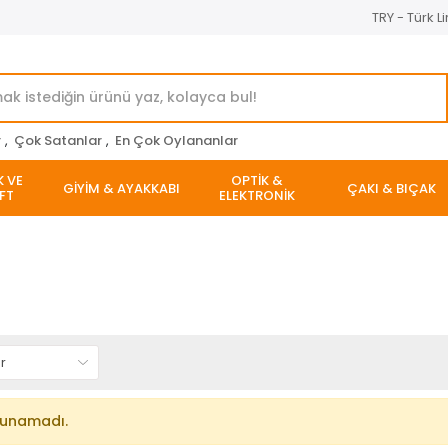
TRY - Türk Li
r
,
Çok Satanlar
,
En Çok Oylananlar
K VE
OPTİK &
GİYİM & AYAKKABI
ÇAKI & BIÇAK
FT
ELEKTRONİK
lunamadı.