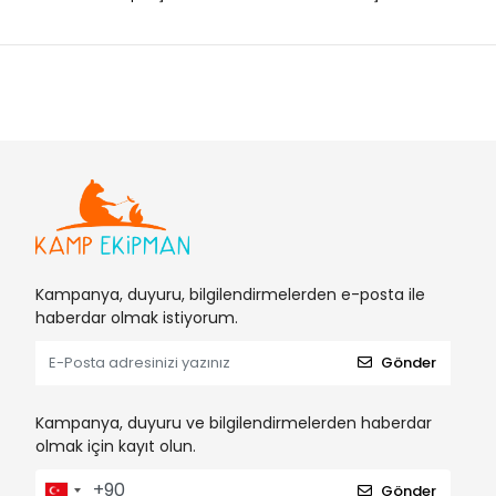
Freecamp
Gamakatsu
Gamo
Grivel
GunTACK
High Peak
Husky
İndirimli Ürünler
Kampanya, duyuru, bilgilendirmelerden e-posta ile
Jeep
haberdar olmak istiyorum.
Jenix
Gönder
Karaca
La Sportiva
Kampanya, duyuru ve bilgilendirmelerden haberdar
olmak için kayıt olun.
Laporte
Leader
Gönder