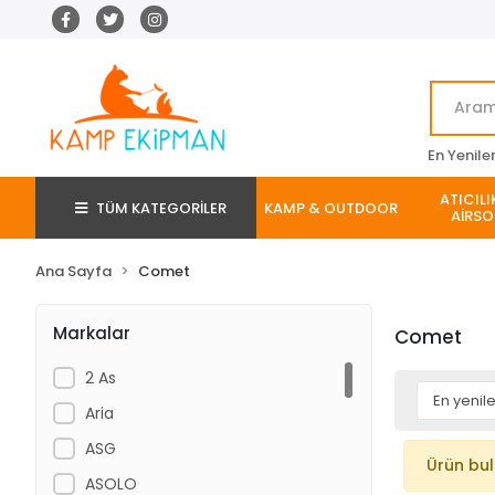
En Yenile
ATICILI
TÜM KATEGORİLER
KAMP & OUTDOOR
AİRSO
Ana Sayfa
Comet
Markalar
Comet
2 As
Aria
ASG
Ürün bu
ASOLO