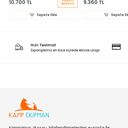
KARGO
10.700 TL
9.360 TL
BEDAVA
Sepete Ekle
Sepete Ek
Hızlı Teslimat
Siparişleriniz en kısa sürede elinize ulaşır.
Kampanya, duyuru, bilgilendirmelerden e-posta ile