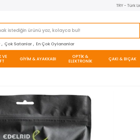
TRY - Türk Li
r
,
Çok Satanlar
,
En Çok Oylananlar
K VE
OPTİK &
GİYİM & AYAKKABI
ÇAKI & BIÇAK
FT
ELEKTRONİK