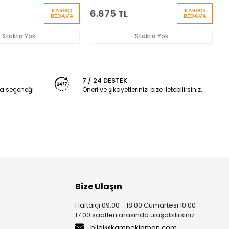
KARGO
KARGO
6.875 TL
BEDAVA
BEDAVA
Stokta Yok
Stokta Yok
7 / 24 DESTEK
a seçeneği
Öneri ve şikayetlerinizi bize iletebilirsiniz.
Bize Ulaşın
Haftaiçi 09:00 - 18:00 Cumartesi 10:00 -
17:00 saatleri arasında ulaşabilirsiniz.
bilgi@kampekipman.com