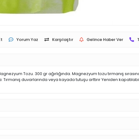
Et
Yorum Yaz
Karşılaştır
Gelince Haber Ver
r Magnezyum Tozu. 300 gr ağırlığında. Magnezyum tozu tırmanış sırasında
ma: Tırmanış duvarlarında veya kayada tutuşu arttırır Yeniden kapatılab