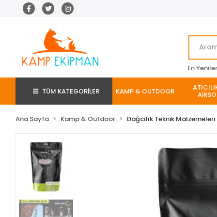
En Yenile
ATICILI
TÜM KATEGORİLER
KAMP & OUTDOOR
AİRSO
Ana Sayfa
Kamp & Outdoor
Dağcılık Teknik Malzemeleri