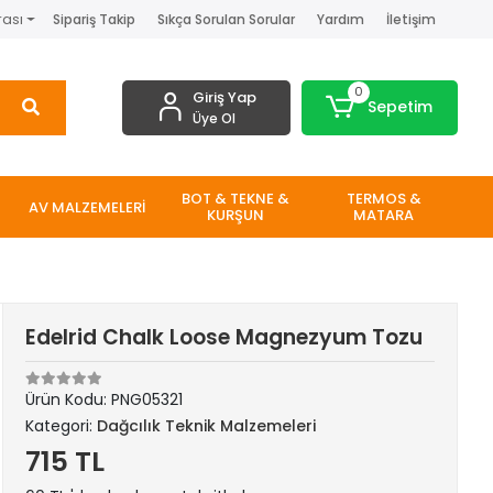
rası
Sipariş Takip
Sıkça Sorulan Sorular
Yardım
İletişim
0
Giriş Yap
Sepetim
Üye Ol
BOT & TEKNE &
TERMOS &
AV MALZEMELERİ
KURŞUN
MATARA
Edelrid Chalk Loose Magnezyum Tozu
Ürün Kodu:
PNG05321
Kategori:
Dağcılık Teknik Malzemeleri
715 TL