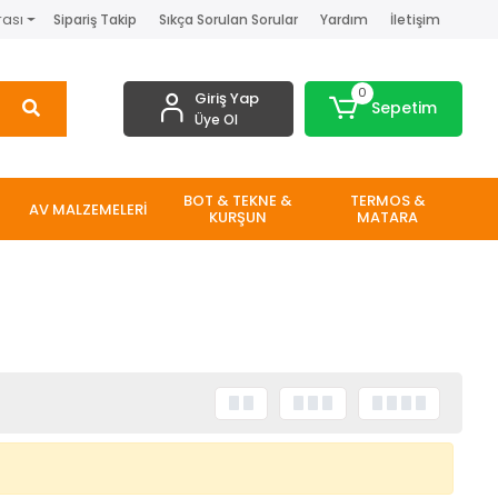
rası
Sipariş Takip
Sıkça Sorulan Sorular
Yardım
İletişim
0
Giriş Yap
Sepetim
Üye Ol
BOT & TEKNE &
TERMOS &
AV MALZEMELERİ
KURŞUN
MATARA