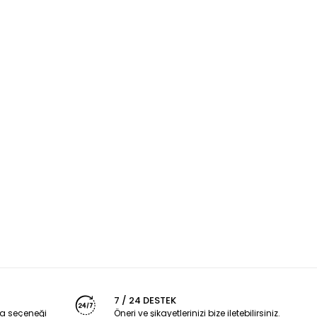
7 / 24 DESTEK
a seçeneği
Öneri ve şikayetlerinizi bize iletebilirsiniz.