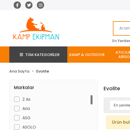
En Yenile
ATICILI
TÜM KATEGORİLER
KAMP & OUTDOOR
AİRSO
Ana Sayfa
Evolite
Markalar
Evolite
2 As
Aria
ASG
Ürün bu
ASOLO