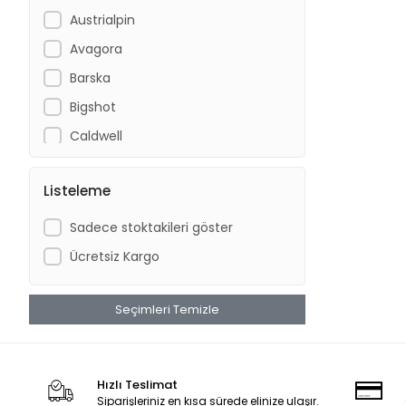
Austrialpin
Avagora
Barska
Bigshot
Caldwell
Columbia
Listeleme
CRKT
CYBERGUN
Sadece stoktakileri göster
DFT
Ücretsiz Kargo
Diğer
Discovery
Seçimleri Temizle
Dolomite
ECR
Hızlı Teslimat
Ferrino
Siparişleriniz en kısa sürede elinize ulaşır.