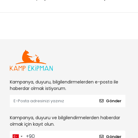
Freecamp
Gamakatsu
Gamo
Grivel
GunTACK
High Peak
Husky
İndirimli Ürünler
Kampanya, duyuru, bilgilendirmelerden e-posta ile
Jeep
haberdar olmak istiyorum.
Jenix
Gönder
Karaca
La Sportiva
Kampanya, duyuru ve bilgilendirmelerden haberdar
olmak için kayıt olun.
Laporte
Leader
Gönder