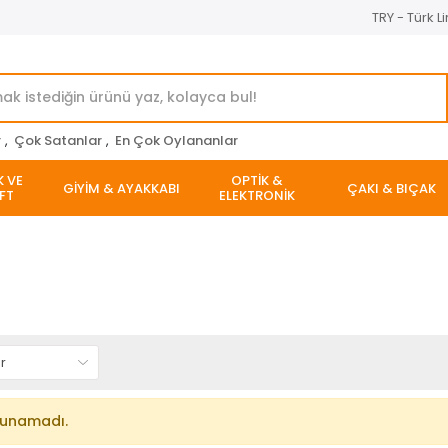
TRY - Türk Li
r
,
Çok Satanlar
,
En Çok Oylananlar
K VE
OPTİK &
GİYİM & AYAKKABI
ÇAKI & BIÇAK
FT
ELEKTRONİK
lunamadı.