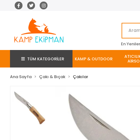
En Yenile
ATICILI
TÜM KATEGORİLER
KAMP & OUTDOOR
AİRSO
Ana Sayfa
Çakı & Bıçak
Çakılar