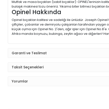
Mutfak ve masa bıçakları (sabit bıçaklar): OPINEL'lerinizin kal
bulaşık makinesi tozu öneririz. Yıkama biter bitmez bıçakları 
Opinel Hakkında
Opinel bıçakları kalitesi ve sadeliği ile ünlüdür. Joseph Opin
çiftçiler, çobanlar ve demiryolu çalışanları tarafından yaygı
küçük oyma için Opinel No. 2'den, ağır işler için Opinel No.8'e.
Afrika manda boynuzu, bubinga, zeytin ağacı ve diğerleri! Hang
Garanti ve Teslimat
Taksit Seçenekleri
Yorumlar