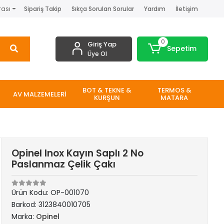
rası
Sipariş Takip
Sıkça Sorulan Sorular
Yardım
İletişim
0
Giriş Yap
Sepetim
Üye Ol
BOT & TEKNE &
TERMOS &
AV MALZEMELERİ
KURŞUN
MATARA
Opinel Inox Kayın Saplı 2 No
Paslanmaz Çelik Çakı
Ürün Kodu:
OP-001070
Barkod:
3123840010705
Marka:
Opinel