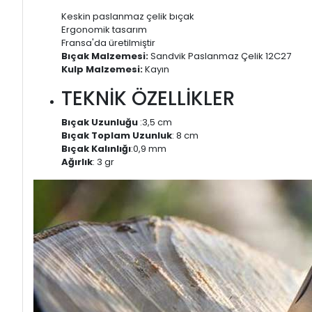
Keskin paslanmaz çelik bıçak
Ergonomik tasarım
Fransa'da üretilmiştir
Bıçak Malzemesi:
Sandvik Paslanmaz Çelik 12C27
Kulp Malzemesi:
Kayın
TEKNİK ÖZELLİKLER
Bıçak Uzunluğu
:3,5 cm
Bıçak Toplam Uzunluk
: 8 cm
Bıçak Kalınlığı
:0,9 mm
Ağırlık
: 3 gr