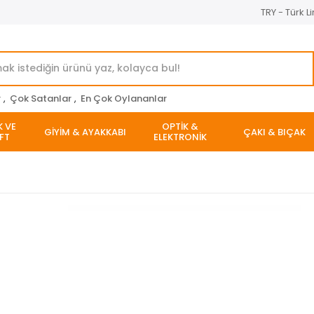
TRY - Türk Li
r
,
Çok Satanlar
,
En Çok Oylananlar
K VE
OPTİK &
GİYİM & AYAKKABI
ÇAKI & BIÇAK
FT
ELEKTRONİK