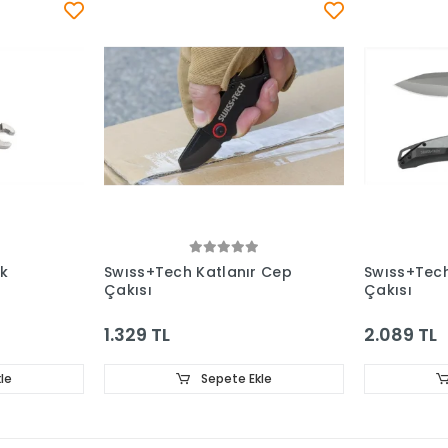
ok
Swıss+Tech Katlanır Cep
Swıss+Tech
Çakısı
Çakısı
1.329 TL
2.089 TL
le
Sepete Ekle