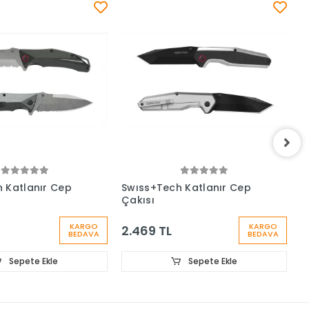
 Katlanır Cep
Swıss+Tech Katlanır Cep
S
Çakısı
A
KARGO
KARGO
2.469 TL
3
BEDAVA
BEDAVA
Sepete Ekle
Sepete Ekle