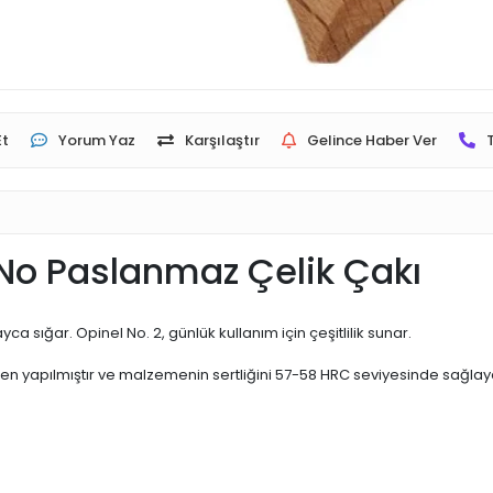
Et
Yorum Yaz
Karşılaştır
Gelince Haber Ver
 No Paslanmaz Çelik Çakı
 sığar. Opinel No. 2, günlük kullanım için çeşitlilik sunar.
n yapılmıştır ve malzemenin sertliğini 57-58 HRC seviyesinde sağlayan 