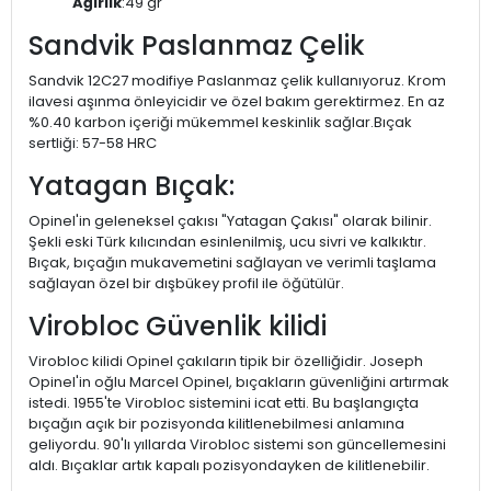
Ağırlık
:49 gr
Sandvik Paslanmaz Çelik
Sandvik 12C27 modifiye Paslanmaz çelik kullanıyoruz. Krom
ilavesi aşınma önleyicidir ve özel bakım gerektirmez. En az
%0.40 karbon içeriği mükemmel keskinlik sağlar.Bıçak
sertliği: 57-58 HRC
Yatagan Bıçak:
Opinel'in geleneksel çakısı "Yatagan Çakısı" olarak bilinir.
Şekli eski Türk kılıcından esinlenilmiş, ucu sivri ve kalkıktır.
Bıçak, bıçağın mukavemetini sağlayan ve verimli taşlama
sağlayan özel bir dışbükey profil ile öğütülür.
Virobloc Güvenlik kilidi
Virobloc kilidi Opinel çakıların tipik bir özelliğidir. Joseph
Opinel'in oğlu Marcel Opinel, bıçakların güvenliğini artırmak
istedi. 1955'te Virobloc sistemini icat etti. Bu başlangıçta
bıçağın açık bir pozisyonda kilitlenebilmesi anlamına
geliyordu. 90'lı yıllarda Virobloc sistemi son güncellemesini
aldı. Bıçaklar artık kapalı pozisyondayken de kilitlenebilir.