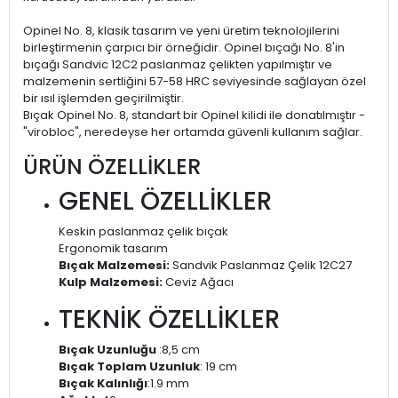
Opinel No. 8, klasik tasarım ve yeni üretim teknolojilerini
birleştirmenin çarpıcı bir örneğidir. Opinel bıçağı No. 8'in
bıçağı Sandvic 12C2 paslanmaz çelikten yapılmıştır ve
malzemenin sertliğini 57-58 HRC seviyesinde sağlayan özel
bir ısıl işlemden geçirilmiştir.
Bıçak Opinel No. 8, standart bir Opinel kilidi ile donatılmıştır -
"virobloc", neredeyse her ortamda güvenli kullanım sağlar.
ÜRÜN ÖZELLİKLER
GENEL ÖZELLİKLER
Keskin paslanmaz çelik bıçak
Ergonomik tasarım
Bıçak Malzemesi:
Sandvik Paslanmaz Çelik 12C27
Kulp Malzemesi:
Ceviz Ağacı
TEKNİK ÖZELLİKLER
Bıçak Uzunluğu
:8,5 cm
Bıçak Toplam Uzunluk
: 19 cm
Bıçak Kalınlığı
:1.9 mm