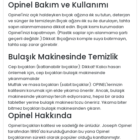
Opinel Bakım ve Kullanımı
Opinel'iniz açık haldeyken bıçak ağzına ılık su tutun, deterjan
ve sünger ile temizleyin.Bıçak ağzını ılık su ile durulayın, tahta
sapın ıslanmamasına dikkat edin. Bıçak kısmı kurumadan
Opinel'inizi kapatmayın. (Plastik saplar için ıslanmama şartı
geçerli değildir.) Dikkat: Bıçağınızı komple suya batırmayın,
tahta sap zarar görebilir.
Bulaşık Makinesinde Temizlik
Cep bıçakları (katlanabilir bıçaklar): Dikkat! Kalıcı hasarı
önlemek için, cep bıçakları bulaşık makinesinde
yıkanmamalıdır
Mutfak ve masa bıçakları (sabit bıçaklar): OPINEL'lerinizin
kalitesini korumak için elde yıkama önerilir. Ancak, bulaşık
makinesinde yıkamayı tercih ediyorsanız, hepsi bir arada
tabletler yerine bulaşık makinesi tozu öneririz. Yıkama biter
bitmez bıçakları bulaşık makinesinden çıkarın.
Opinel Hakkında
Opinel bıçakları kalitesi ve sadeliği ile ünlüdür. Joseph Opinel
tarafından 1890'da kurulduğundan bu yana Opinel
bıçaklarının sürekli olarak popüler olduğu kanıtlanmıştır.