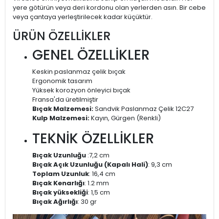
yere götürün veya deri kordonu olan yerlerden asın. Bir cebe
veya çantaya yerleştirilecek kadar küçüktür.
ÜRÜN ÖZELLİKLER
GENEL ÖZELLİKLER
Keskin paslanmaz çelik bıçak
Ergonomik tasarım
Yüksek korozyon önleyici bıçak
Fransa'da üretilmiştir
Bıçak Malzemesi:
Sandvik Paslanmaz Çelik 12C27
Kulp Malzemesi:
Kayın, Gürgen (Renkli)
TEKNİK ÖZELLİKLER
Bıçak Uzunluğu
:7,2 cm
Bıçak Açık Uzunluğu (Kapalı Hali)
: 9,3 cm
Toplam Uzunluk
: 16,4 cm
Bıçak Kenarlığı
: 1.2 mm
Bıçak yüksekliği
: 1,5 cm
Bıçak Ağırlığı
: 30 gr