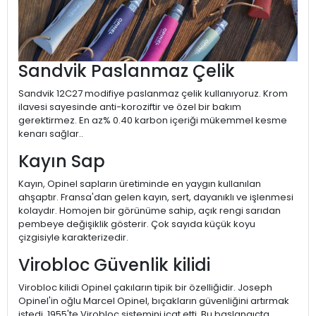
Sandvik Paslanmaz Çelik
Sandvik 12C27 modifiye paslanmaz çelik kullanıyoruz. Krom
ilavesi sayesinde anti-koroziftir ve özel bir bakım
gerektirmez. En az% 0.40 karbon içeriği mükemmel kesme
kenarı sağlar..
Kayın Sap
Kayın, Opinel sapların üretiminde en yaygın kullanılan
ahşaptır. Fransa'dan gelen kayın, sert, dayanıklı ve işlenmesi
kolaydır. Homojen bir görünüme sahip, açık rengi sarıdan
pembeye değişiklik gösterir. Çok sayıda küçük koyu
çizgisiyle karakterizedir.
Virobloc Güvenlik kilidi
Virobloc kilidi Opinel çakıların tipik bir özelliğidir. Joseph
Opinel'in oğlu Marcel Opinel, bıçakların güvenliğini artırmak
istedi. 1955'te Virobloc sistemini icat etti. Bu başlangıçta