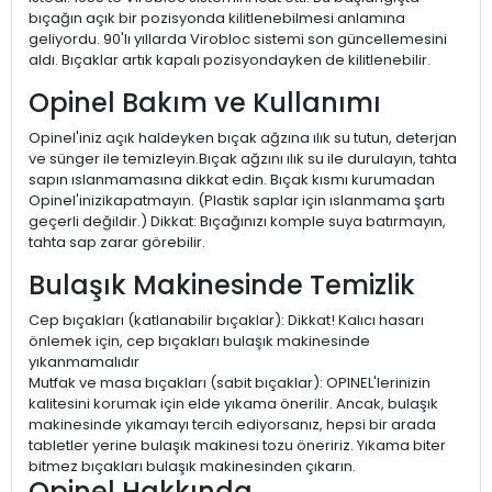
bıçağın açık bir pozisyonda kilitlenebilmesi anlamına
geliyordu. 90'lı yıllarda Virobloc sistemi son güncellemesini
aldı. Bıçaklar artık kapalı pozisyondayken de kilitlenebilir.
Opinel Bakım ve Kullanımı
Opinel'iniz açık haldeyken bıçak ağzına ılık su tutun, deterjan
ve sünger ile temizleyin.Bıçak ağzını ılık su ile durulayın, tahta
sapın ıslanmamasına dikkat edin. Bıçak kısmı kurumadan
Opinel'inizikapatmayın. (Plastik saplar için ıslanmama şartı
geçerli değildir.) Dikkat: Bıçağınızı komple suya batırmayın,
tahta sap zarar görebilir.
Bulaşık Makinesinde Temizlik
Cep bıçakları (katlanabilir bıçaklar): Dikkat! Kalıcı hasarı
önlemek için, cep bıçakları bulaşık makinesinde
yıkanmamalıdır
Mutfak ve masa bıçakları (sabit bıçaklar): OPINEL'lerinizin
kalitesini korumak için elde yıkama önerilir. Ancak, bulaşık
makinesinde yıkamayı tercih ediyorsanız, hepsi bir arada
tabletler yerine bulaşık makinesi tozu öneririz. Yıkama biter
bitmez bıçakları bulaşık makinesinden çıkarın.
Opinel Hakkında