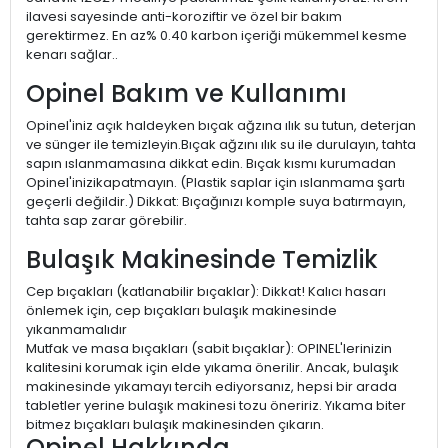
ilavesi sayesinde anti-koroziftir ve özel bir bakım
gerektirmez. En az% 0.40 karbon içeriği mükemmel kesme
kenarı sağlar..
Opinel Bakım ve Kullanımı
Opinel'iniz açık haldeyken bıçak ağzına ılık su tutun, deterjan
ve sünger ile temizleyin.Bıçak ağzını ılık su ile durulayın, tahta
sapın ıslanmamasına dikkat edin. Bıçak kısmı kurumadan
Opinel'inizikapatmayın. (Plastik saplar için ıslanmama şartı
geçerli değildir.) Dikkat: Bıçağınızı komple suya batırmayın,
tahta sap zarar görebilir.
Bulaşık Makinesinde Temizlik
Cep bıçakları (katlanabilir bıçaklar): Dikkat! Kalıcı hasarı
önlemek için, cep bıçakları bulaşık makinesinde
yıkanmamalıdır
Mutfak ve masa bıçakları (sabit bıçaklar): OPINEL'lerinizin
kalitesini korumak için elde yıkama önerilir. Ancak, bulaşık
makinesinde yıkamayı tercih ediyorsanız, hepsi bir arada
tabletler yerine bulaşık makinesi tozu öneririz. Yıkama biter
bitmez bıçakları bulaşık makinesinden çıkarın.
Opinel Hakkında