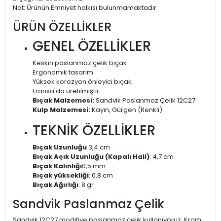
Not: Ürünün Emniyet halkısı bulunmamaktadır
ÜRÜN ÖZELLİKLER
GENEL ÖZELLİKLER
Keskin paslanmaz çelik bıçak
Ergonomik tasarım
Yüksek korozyon önleyici bıçak
Fransa'da üretilmiştir
Bıçak Malzemesi:
Sandvik Paslanmaz Çelik 12C27
Kulp Malzemesi:
Kayın, Gürgen (Renkli)
TEKNİK ÖZELLİKLER
Bıçak Uzunluğu
3,4 cm
Bıçak Açık Uzunluğu (Kapalı Hali)
: 4,7 cm
Bıçak Kalınlığı
0,5 mm
Bıçak yüksekliği
: 0,8 cm
Bıçak Ağırlığı
: 8 gr
Sandvik Paslanmaz Çelik
Sandvik 12C27 modifiye paslanmaz çelik kullanıyoruz. Krom