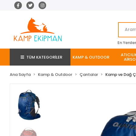
En Yenile
ATICILI
TÜM KATEGORİLER
KAMP & OUTDOOR
AİRSO
Ana Sayfa
Kamp & Outdoor
Çantalar
Kamp ve Dağ Ç