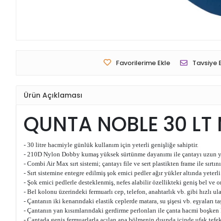
Favorilerime Ekle
Tavsiye 
Ürün Açıklaması
QUNTA NOBLE 30 LT
- 30 litre hacmiyle günlük kullanım için yeterli genişliğe sahiptir.
- 210D Nylon Dobby kumaş yüksek sürtünme dayanımı ile çantayı uzun yıl
- Combi Air Max sırt sistemi; çantayı file ve sert plastikten frame ile sırt
- Sırt sistemine entegre edilmiş şok emici pedler ağır yükler altında yeterl
- Şok emici pedlerle desteklenmiş, nefes alabilir özellikteki geniş bel ve 
- Bel kolonu üzerindeki fermuarlı cep, telefon, anahtarlık vb. gibi hızlı u
- Çantanın iki kenarındaki elastik ceplerde matara, su şişesi vb. eşyaları ta
- Çantanın yan kısımlarındaki gerdirme perlonları ile çanta hacmi boşken 
- Çantada geniş fermuarlarla açılan ana bölmenin dışında içinde ufak tefek 