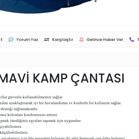
Et
Yorum Yaz
Karşılaştır
Gelince Haber Ver
 MAVİ KAMP ÇANTASI
lar güvenle kullanabilmenizi sağlar.
ınızdan uzaklaştırarak iyi bir havalandırma ve konforlu bir kullanım sağlar.
i desteği sağlamaktadır.
omuz kolonları konforunuzu arttırır.
laşmak istediğiniz eşyaları taşımak için uygundur.
şıyabilirsiniz.
küçültebilirsiniz.
eşyalarınız için file separatör bulunan iki adet fermuarlı cep daha bulunur.