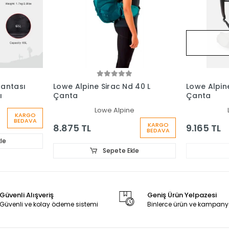
Çantası
Lowe Alpine Sirac Nd 40 L
Lowe Alpine
ı
Çanta
Çanta
Lowe Alpine
KARGO
BEDAVA
KARGO
8.875 TL
9.165 TL
BEDAVA
le
Sepete Ekle
Güvenli Alışveriş
Geniş Ürün Yelpazesi
Güvenli ve kolay ödeme sistemi
Binlerce ürün ve kampany