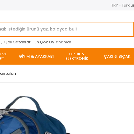
TRY - Türk Li
r
,
Çok Satanlar
,
En Çok Oylananlar
K VE
OPTİK &
GİYİM & AYAKKABI
ÇAKI & BIÇAK
FT
ELEKTRONİK
antaları