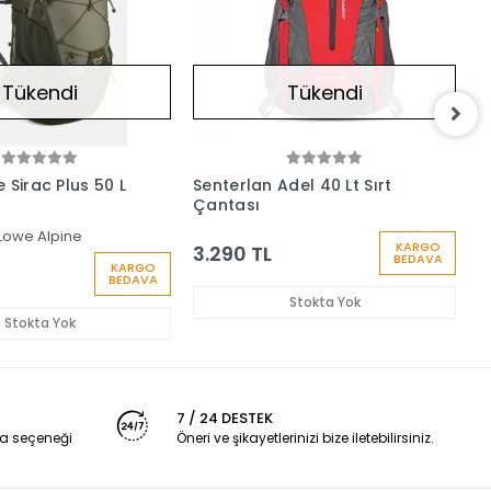
Tükendi
Tükendi
 Sirac Plus 50 L
Senterlan Adel 40 Lt Sırt
G
Çantası
Ç
Lowe Alpine
KARGO
3.290 TL
BEDAVA
KARGO
4
BEDAVA
Stokta Yok
Stokta Yok
7 / 24 DESTEK
a seçeneği
Öneri ve şikayetlerinizi bize iletebilirsiniz.