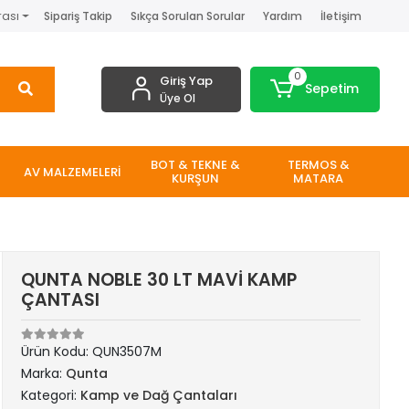
rası
Sipariş Takip
Sıkça Sorulan Sorular
Yardım
İletişim
0
Giriş Yap
Sepetim
Üye Ol
BOT & TEKNE &
TERMOS &
AV MALZEMELERİ
KURŞUN
MATARA
QUNTA NOBLE 30 LT MAVİ KAMP
ÇANTASI
Ürün Kodu:
QUN3507M
Marka:
Qunta
Kategori:
Kamp ve Dağ Çantaları