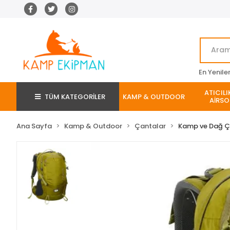
En Yenile
ATICILI
TÜM KATEGORİLER
KAMP & OUTDOOR
AİRSO
Ana Sayfa
Kamp & Outdoor
Çantalar
Kamp ve Dağ Ç