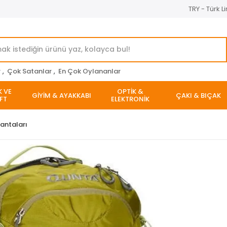
TRY - Türk Li
r
,
Çok Satanlar
,
En Çok Oylananlar
K VE
OPTİK &
GİYİM & AYAKKABI
ÇAKI & BIÇAK
FT
ELEKTRONİK
antaları