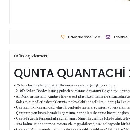
Favorilerime Ekle
Tavsiye 
Ürün Açıklaması
QUNTA QUANTACHİ 2
- 25 litre hacmiyle günlük kullanım için yeterli genişliğe sahiptir.
- 210D Nylon Dobby kumaş yüksek sürtünme dayanımı ile çantayı uzun yıl
- Air Max sırt sistemi; çantayı file ve sert plastikten frame ile sırtınızdan
- Şok emici pedlerle desteklenmiş, nefes alabilir özellikteki geniş bel ve 
- Çantanın iki kenarındaki elastik ceplerde matara, su şişesi vb. eşyaları ta
- Çantanın yan kısımlarındaki gerdirme perlonları ile çanta hacmi boşken 
- Çantada geniş fermuarlarla açılan ana bölmenin dışında içinde ufak tefek 
- Ana bölme içinde termos, matara vb. taşıyabileceğiniz izolasyonlu bir bö
- Çantanın ön kısmında baton ya da kazma sabitleyebileceğiniz iki bağlan