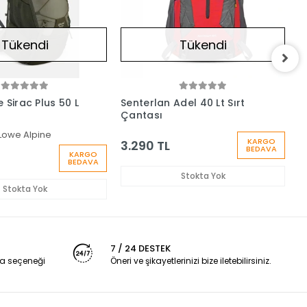
Tükendi
Tükendi
 Sirac Plus 50 L
Senterlan Adel 40 Lt Sırt
G
Çantası
Ç
Lowe Alpine
KARGO
3.290 TL
BEDAVA
KARGO
4
BEDAVA
Stokta Yok
Stokta Yok
7 / 24 DESTEK
a seçeneği
Öneri ve şikayetlerinizi bize iletebilirsiniz.