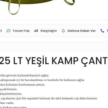
Et
Yorum Yaz
Karşılaştır
Gelince Haber Ver
5 LT YEŞİL KAMP ÇANT
lar güvenle kullanabilmenizi sağlar.
 uzaklaştırarak iyi bir havalandırma ve konforlu bir kullanım sağlar.
omuz kolonları konforunuzu arttırır.
şıyabilirsiniz.
küçültebilirsiniz.
eşyalarınız için file separatör bulunan iki adet fermuarlı cep daha bulunur.
lme vardır.
tı halkası mevcuttur.