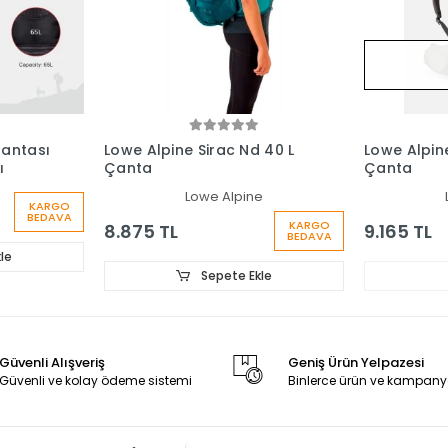
Çantası
Lowe Alpine Sirac Nd 40 L
Lowe Alpine
ı
Çanta
Çanta
Lowe Alpine
KARGO
BEDAVA
KARGO
8.875 TL
9.165 TL
BEDAVA
le
Sepete Ekle
Güvenli Alışveriş
Geniş Ürün Yelpazesi
Güvenli ve kolay ödeme sistemi
Binlerce ürün ve kampany