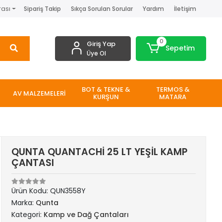
rası
Sipariş Takip
Sıkça Sorulan Sorular
Yardım
İletişim
0
Giriş Yap
Sepetim
Üye Ol
BOT & TEKNE &
TERMOS &
AV MALZEMELERİ
KURŞUN
MATARA
QUNTA QUANTACHİ 25 LT YEŞİL KAMP
ÇANTASI
Ürün Kodu:
QUN3558Y
Marka:
Qunta
Kategori:
Kamp ve Dağ Çantaları