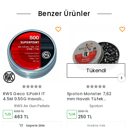
Benzer Ürünler
Tükendi
RWS Geco S.Point IT
Spoton Monster 7,62
4,5M 0,50G Havalı
mm Havalı Tüfek
Saçma *500
Saçması
RWS Air Gun Pellets
Spoton
533 TL
290 TL
%13
%14
463 TL
250 TL
Sepete Ekle
Stokta Yok