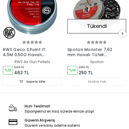
Tükendi
RWS Geco S.Point IT
Spoton Monster 7,62
4,5M 0,50G Havalı
mm Havalı Tüfek
Saçma *500
Saçması
RWS Air Gun Pellets
Spoton
533 TL
290 TL
%13
%14
463 TL
250 TL
Sepete Ekle
Stokta Yok
Hızlı Teslimat
Siparişleriniz en kısa sürede elinize ulaşır.
Güvenli Alışveriş
Güvenli ve kolay ödeme sistemi